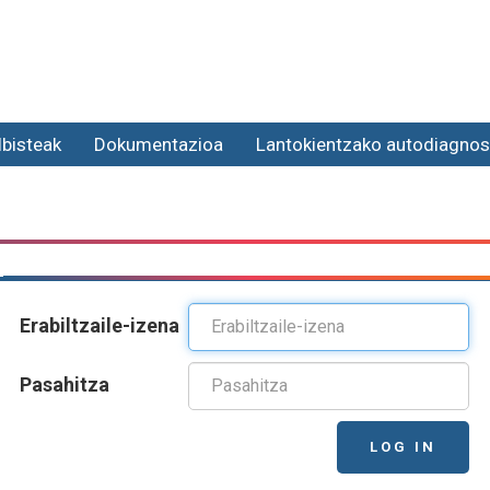
lbisteak
Dokumentazioa
Lantokientzako autodiagnos
Erabiltzaile-izena
Pasahitza
LOG IN