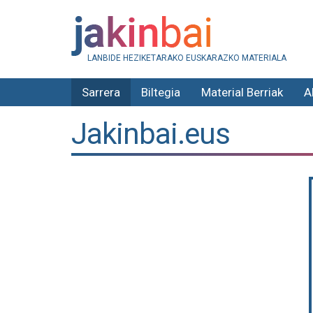
LANBIDE HEZIKETARAKO EUSKARAZKO MATERIALA
Sarrera
Biltegia
Material Berriak
A
Jakinbai.eus