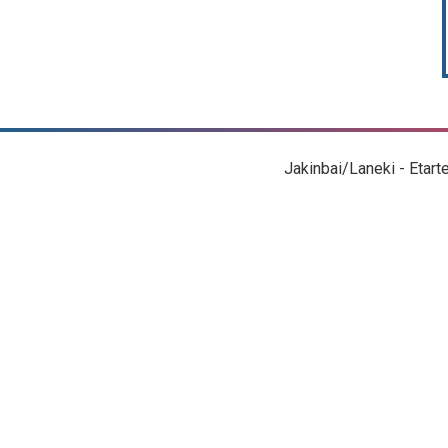
Jakinbai/Laneki - Etart