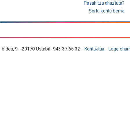
Pasahitza ahaztuta?
Sortu kontu berria
e bidea, 9 - 20170 Usurbil -943 37 65 32 -
Kontaktua
-
Lege oharr