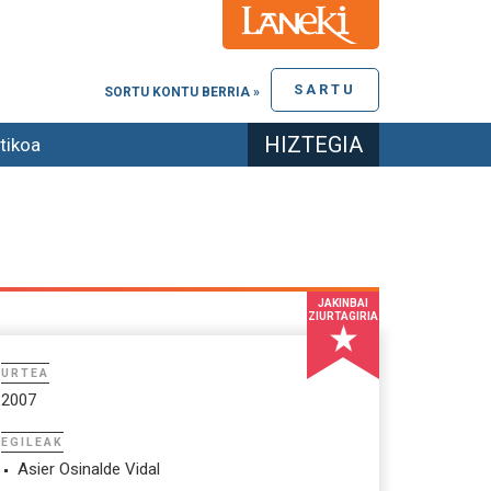
SARTU
SORTU KONTU BERRIA »
HIZTEGIA
tikoa
JAKINBAI
ZIURTAGIRIA
URTEA
2007
EGILEAK
Asier Osinalde Vidal