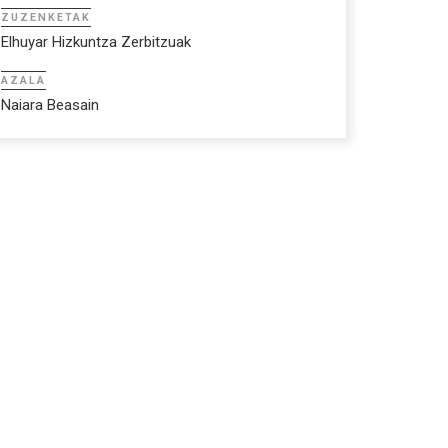
ZUZENKETAK
Elhuyar Hizkuntza Zerbitzuak
AZALA
Naiara Beasain