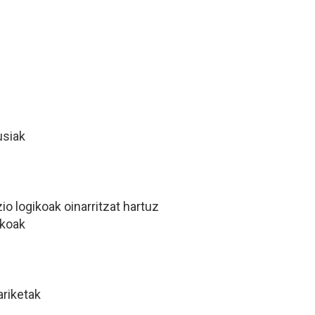
usiak
 logikoak oinarritzat hartuz
ikoak
ariketak