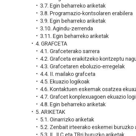
3.7. Egin beharreko ariketak
3.8. Programazio-kontsolaren erabilera
3.9. Egin beharreko ariketak
3.10. Agindu-zerrenda
3.11. Egin beharreko ariketak
4. GRAFCETA
4.1. Grafceterako sarrera
4.2. Grafceta eraikitzeko kontzeptu nag
4.3. Grafcetaren eboluzio-erregelak
4.4. II. mailako grafceta
4.5. Ekuazio logikoak
4.6. Kontaktuen eskemak osatzea ekuazio
4.7. Grafcet konplexuagoen ekuazio log
4.8. Egin beharreko ariketak
5. ARIKETAK
5.1. Oinarrizko ariketak
5.2. Zenbait irteerako eskemei buruzko 
5.3. IL, ILC eta TRri buruzko ariketak