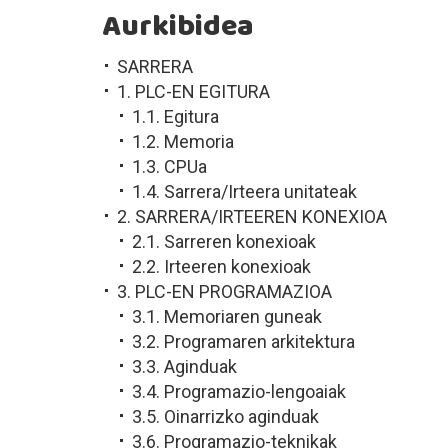
Aurkibidea
SARRERA
1. PLC-EN EGITURA
1.1. Egitura
1.2. Memoria
1.3. CPUa
1.4. Sarrera/Irteera unitateak
2. SARRERA/IRTEEREN KONEXIOA
2.1. Sarreren konexioak
2.2. Irteeren konexioak
3. PLC-EN PROGRAMAZIOA
3.1. Memoriaren guneak
3.2. Programaren arkitektura
3.3. Aginduak
3.4. Programazio-lengoaiak
3.5. Oinarrizko aginduak
3.6. Programazio-teknikak