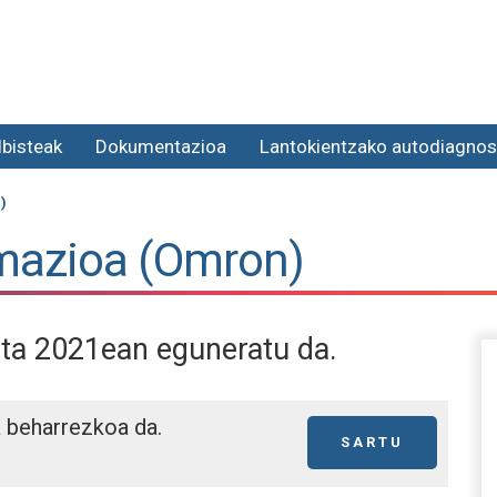
lbisteak
Dokumentazioa
Lantokientzako autodiagnos
)
mazioa (Omron)
eta 2021ean eguneratu da.
a beharrezkoa da.
SARTU