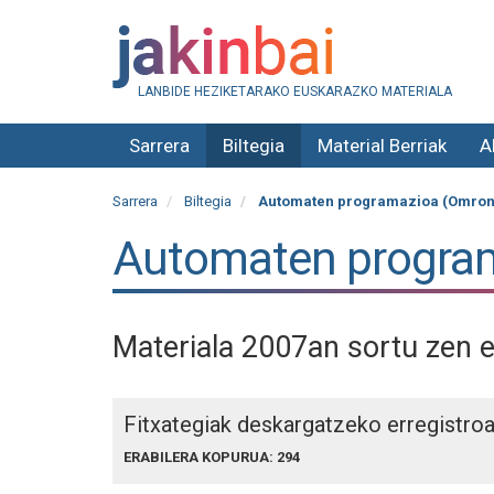
LANBIDE HEZIKETARAKO EUSKARAZKO MATERIALA
Sarrera
Biltegia
Material Berriak
A
Sarrera
Biltegia
Automaten programazioa (Omron
Automaten progra
Materiala 2007an sortu zen 
Fitxategiak deskargatzeko erregistro
ERABILERA KOPURUA: 294