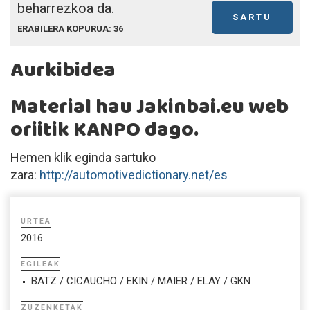
beharrezkoa da.
SARTU
ERABILERA KOPURUA: 36
Aurkibidea
Material hau Jakinbai.eu web
oriitik KANPO dago.
Hemen klik eginda sartuko
zara:
http://automotivedictionary.net/es
URTEA
2016
EGILEAK
BATZ / CICAUCHO / EKIN / MAIER / ELAY / GKN
ZUZENKETAK