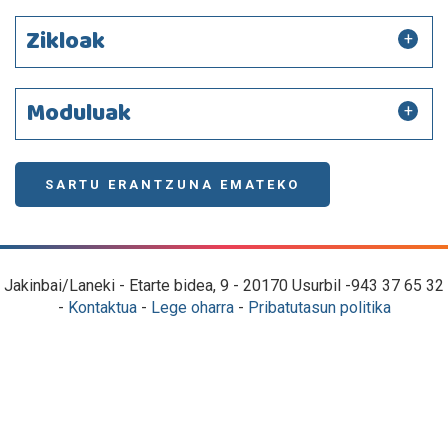
Zikloak
Moduluak
SARTU ERANTZUNA EMATEKO
Jakinbai/Laneki - Etarte bidea, 9 - 20170 Usurbil -943 37 65 32
-
Kontaktua
-
Lege oharra
-
Pribatutasun politika