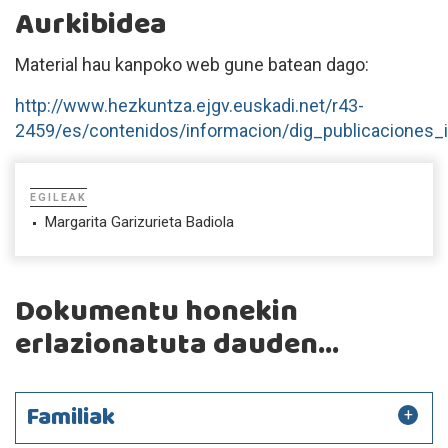
Aurkibidea
Material hau kanpoko web gune batean dago:
http://www.hezkuntza.ejgv.euskadi.net/r43-
2459/es/contenidos/informacion/dig_publicaciones_
EGILEAK
Margarita Garizurieta Badiola
Dokumentu honekin
erlazionatuta dauden...
Familiak