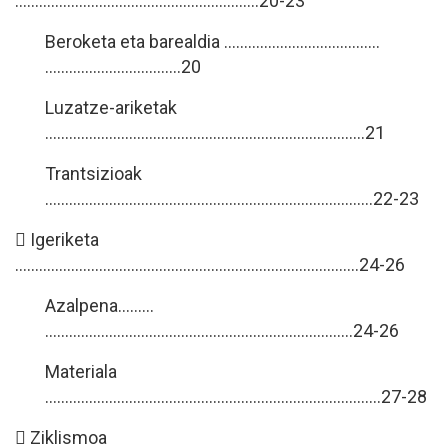
…………………………………………………….20-23
Beroketa eta barealdia ………………………………...
…………………………....20
Luzatze-ariketak
……………………………………………………………………..21
Trantsizioak
……………………………………………………………………....22-23
 Igeriketa
…………………………………………………………………………..24-26
Azalpena………
……………………………………………………………….....24-26
Materiala
…………………………………………………………………………27-28
 Ziklismoa