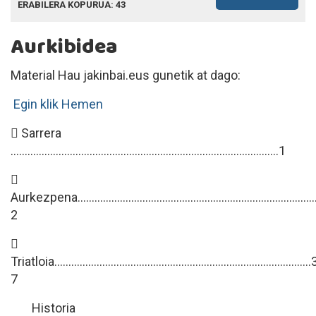
ERABILERA KOPURUA: 43
Aurkibidea
Material Hau jakinbai.eus gunetik at dago:
Egin klik Hemen
 Sarrera
…………………………………………………………………………..…......1

Aurkezpena…………………………………………………………………………
2

Triatloia……………………………………………………………………………….3
7
Historia