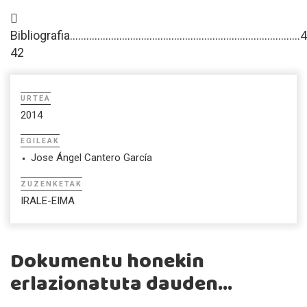

Bibliografia………………………………………………………………………...4
42
URTEA
2014
EGILEAK
Jose Ángel Cantero García
ZUZENKETAK
IRALE-EIMA
Dokumentu honekin
erlazionatuta dauden...