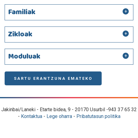
Familiak
Zikloak
Moduluak
SARTU ERANTZUNA EMATEKO
Jakinbai/Laneki - Etarte bidea, 9 - 20170 Usurbil -943 37 65 32
-
Kontaktua
-
Lege oharra
-
Pribatutasun politika