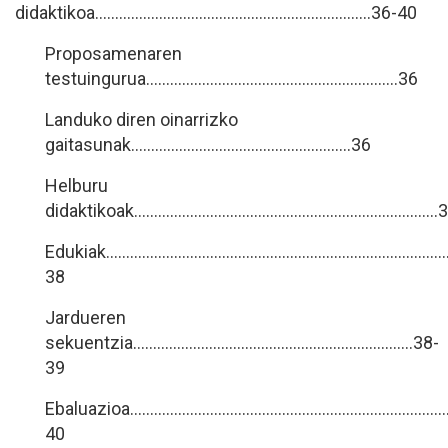
didaktikoa……………………………………………………………36-40
Proposamenaren
testuingurua……………………………………………………...36
Landuko diren oinarrizko
gaitasunak……………………………………………....36
Helburu
didaktikoak………………………………………………………………….3
Edukiak……………………………………………………………………………
38
Jardueren
sekuentzia…………………………………………………………….38-
39
Ebaluazioa……………………………………………………………………….
40