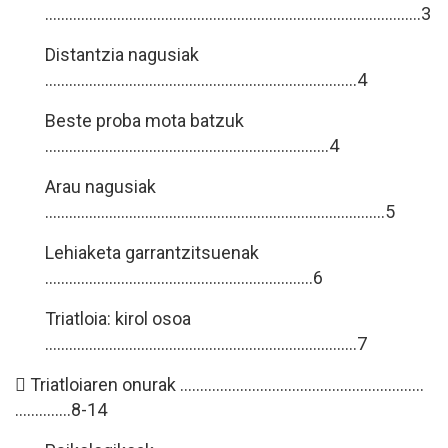
…………………………………………………………………………..……..3
Distantzia nagusiak
………………………………………………………..………….4
Beste proba mota batzuk
…………………………………………………..………...4
Arau nagusiak
………………………………………………………………..………..5
Lehiaketa garrantzitsuenak
………………………………………………….………6
Triatloia: kirol osoa
……………………………………………………………………7
 Triatloiaren onurak …………………………………………………….
……….....8-14