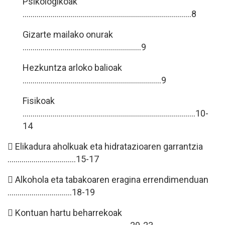
Psikologikoak
…………………………………………………………….………..…8
Gizarte mailako onurak
...........................................................9
Hezkuntza arloko balioak
…………………………………………………………...9
Fisikoak
……………………………………………………………………….....10-
14
 Elikadura aholkuak eta hidratazioaren garrantzia
………………………..…..15-17
 Alkohola eta tabakoaren eragina errendimenduan
…………………………..18-19
 Kontuan hartu beharrekoak