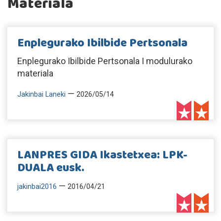
Materiala
Enplegurako Ibilbide Pertsonala
Enplegurako Ibilbide Pertsonala I modulurako
materiala
—
Jakinbai Laneki
2026/05/14
LANPRES GIDA Ikastetxea: LPK-
DUALA eusk.
—
jakinbai2016
2016/04/21