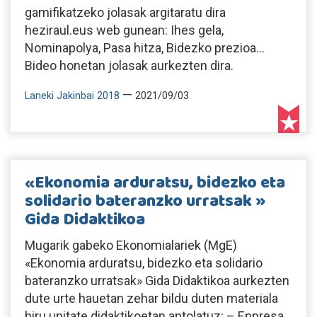
gamifikatzeko jolasak argitaratu dira
heziraul.eus web gunean: Ihes gela,
Nominapolya, Pasa hitza, Bidezko prezioa...
Bideo honetan jolasak aurkezten dira.
—
Laneki Jakinbai 2018
2021/09/03
«Ekonomia arduratsu, bidezko eta
solidario bateranzko urratsak »
Gida Didaktikoa
Mugarik gabeko Ekonomialariek (MgE)
«Ekonomia arduratsu, bidezko eta solidario
bateranzko urratsak» Gida Didaktikoa aurkezten
dute urte hauetan zehar bildu duten materiala
hiru unitate didaktikoetan antolatuz: – Enpresa