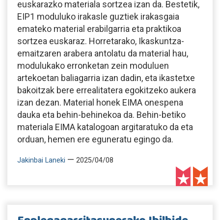
euskarazko materiala sortzea izan da. Bestetik,
EIP1 moduluko irakasle guztiek irakasgaia
emateko material erabilgarria eta praktikoa
sortzea euskaraz. Horretarako, Ikaskuntza-
emaitzaren arabera antolatu da material hau,
modulukako erronketan zein moduluen
artekoetan baliagarria izan dadin, eta ikastetxe
bakoitzak bere errealitatera egokitzeko aukera
izan dezan. Material honek EIMA onespena
dauka eta behin-behinekoa da. Behin-betiko
materiala EIMA katalogoan argitaratuko da eta
orduan, hemen ere eguneratu egingo da.
—
Jakinbai Laneki
2025/04/08