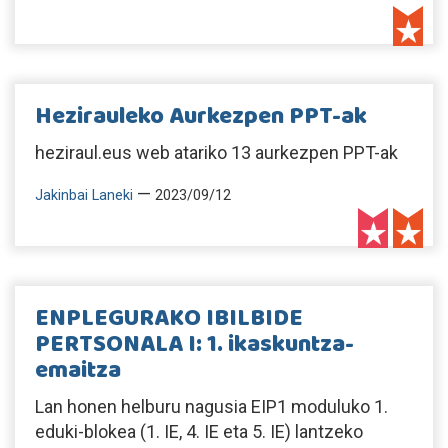
Hezirauleko Aurkezpen PPT-ak
heziraul.eus web atariko 13 aurkezpen PPT-ak
—
Jakinbai Laneki
2023/09/12
ENPLEGURAKO IBILBIDE
PERTSONALA I: 1. ikaskuntza-
emaitza
Lan honen helburu nagusia EIP1 moduluko 1.
eduki-blokea (1. IE, 4. IE eta 5. IE) lantzeko