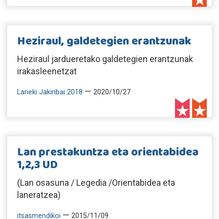
Heziraul, galdetegien erantzunak
Heziraul jardueretako galdetegien erantzunak
irakasleenetzat
—
Laneki Jakinbai 2018
2020/10/27
Lan prestakuntza eta orientabidea
1,2,3 UD
(Lan osasuna / Legedia /Orientabidea eta
laneratzea)
—
itsasmendikoi
2015/11/09