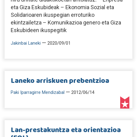
eta Giza Eskubideak – Ekonomia Sozial eta
Solidarioaren ikuspegian erroturiko
ekintzailetza – Komunikazioa genero eta Giza
Eskubideen ikuspegitik
—
Jakinbai Laneki
2020/09/01
Laneko arriskuen prebentzioa
—
Paki Iparragirre Mendizabal
2012/06/14
Lan-prestakuntza eta orientazioa