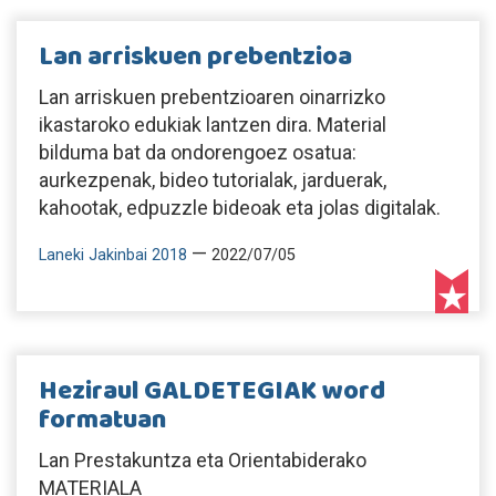
Lan arriskuen prebentzioa
Lan arriskuen prebentzioaren oinarrizko
ikastaroko edukiak lantzen dira. Material
bilduma bat da ondorengoez osatua:
aurkezpenak, bideo tutorialak, jarduerak,
kahootak, edpuzzle bideoak eta jolas digitalak.
—
Laneki Jakinbai 2018
2022/07/05
Heziraul GALDETEGIAK word
formatuan
Lan Prestakuntza eta Orientabiderako
MATERIALA