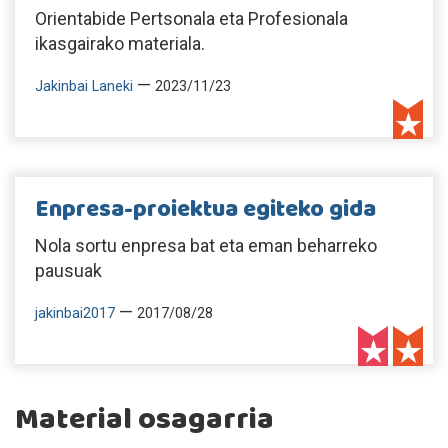
Orientabide Pertsonala eta Profesionala
ikasgairako materiala.
—
Jakinbai Laneki
2023/11/23
Enpresa-proiektua egiteko gida
Nola sortu enpresa bat eta eman beharreko
pausuak
—
jakinbai2017
2017/08/28
Material osagarria