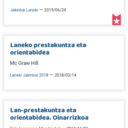
—
Jakinbai Laneki
2019/06/24
Laneko prestakuntza eta
orientabidea
Mc Graw Hill
—
Laneki Jakinbai 2018
2018/03/14
Lan-prestakuntza eta
orientabidea. Oinarrizkoa