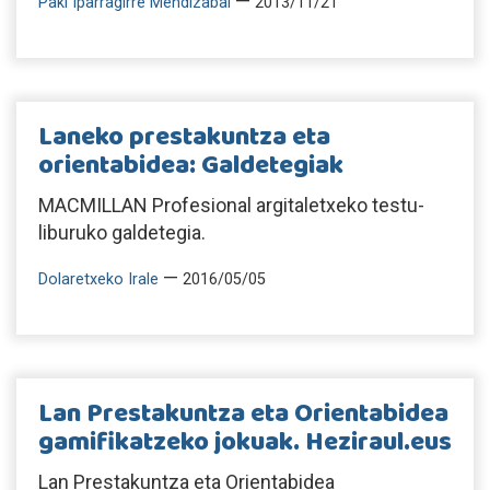
—
Paki Iparragirre Mendizabal
2013/11/21
Laneko prestakuntza eta
orientabidea: Galdetegiak
MACMILLAN Profesional argitaletxeko testu-
liburuko galdetegia.
—
Dolaretxeko Irale
2016/05/05
Lan Prestakuntza eta Orientabidea
gamifikatzeko jokuak. Heziraul.eus
Lan Prestakuntza eta Orientabidea