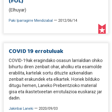
(FOL)
(Elhuyar)
—
Paki Iparragirre Mendizabal
2012/06/14
COVID 19 errotuluak
COVID-19ak eragindako osasun larrialdian ohiko
bihurtu diren zenbait ohar, aholku eta esamolde
erabilita, kartelak sortu dituzte azkenaldian
zenbait erakundek eta elkartek. Horiek bilduko
ditugu hemen, Laneko Prebentzioko material
gisa eta ikastetxeetan errotulazioa euskaraz jar
dadin.
—
Jakinbai Laneki
2020/09/03