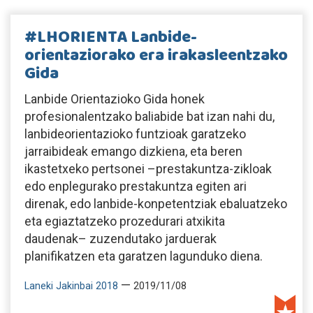
#LHORIENTA Lanbide-
orientaziorako era irakasleentzako
Gida
Lanbide Orientazioko Gida honek
profesionalentzako baliabide bat izan nahi du,
lanbideorientazioko funtzioak garatzeko
jarraibideak emango dizkiena, eta beren
ikastetxeko pertsonei –prestakuntza-zikloak
edo enplegurako prestakuntza egiten ari
direnak, edo lanbide-konpetentziak ebaluatzeko
eta egiaztatzeko prozedurari atxikita
daudenak– zuzendutako jarduerak
planifikatzen eta garatzen lagunduko diena.
—
Laneki Jakinbai 2018
2019/11/08