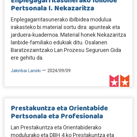
Enplegagarritasunerako Ibilbide
Pertsonala I. Nekazaritza
Enplegagarritasunerako ibilbidea modulua
irakasteko bi material sortu dira: apunteak eta
jarduera-kuadernoa. Material honek Nekazaritza
lanbide-familiako edukiak ditu. Osalanen
Baratzezaintzako Lan Prozesu Seguruen Gida
ere gehitu da.
—
Jakinbai Laneki
2024/09/09
Prestakuntza eta Orientabide
Pertsonala eta Profesionala
Lan Prestakuntza eta Orientabiderako
modulurako eta DBH 4 ko Prestakuntza eta