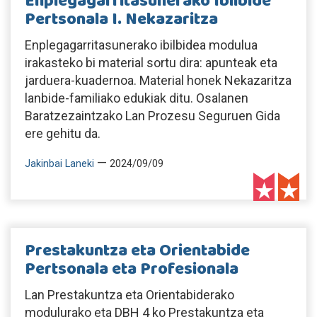
Enplegagarritasunerako Ibilbide
Pertsonala I. Nekazaritza
Enplegagarritasunerako ibilbidea modulua
irakasteko bi material sortu dira: apunteak eta
jarduera-kuadernoa. Material honek Nekazaritza
lanbide-familiako edukiak ditu. Osalanen
Baratzezaintzako Lan Prozesu Seguruen Gida
ere gehitu da.
—
Jakinbai Laneki
2024/09/09
Prestakuntza eta Orientabide
Pertsonala eta Profesionala
Lan Prestakuntza eta Orientabiderako
modulurako eta DBH 4 ko Prestakuntza eta