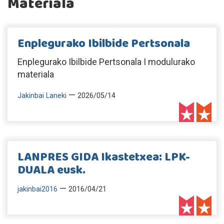
Materiala
Enplegurako Ibilbide Pertsonala
Enplegurako Ibilbide Pertsonala I modulurako
materiala
—
Jakinbai Laneki
2026/05/14
LANPRES GIDA Ikastetxea: LPK-
DUALA eusk.
—
jakinbai2016
2016/04/21