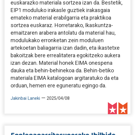
euskarazko materiala sortzea izan da. Bestetik,
EIP1 moduluko irakasle guztiek irakasgaia
emateko material erabilgarria eta praktikoa
sortzea euskaraz. Horretarako, Ikaskuntza-
emaitzaren arabera antolatu da material hau,
modulukako erronketan zein moduluen
artekoetan baliagarria izan dadin, eta ikastetxe
bakoitzak bere errealitatera egokitzeko aukera
izan dezan. Material honek EIMA onespena
dauka eta behin-behinekoa da. Behin-betiko
materiala EIMA katalogoan argitaratuko da eta
orduan, hemen ere eguneratu egingo da.
—
Jakinbai Laneki
2025/04/08