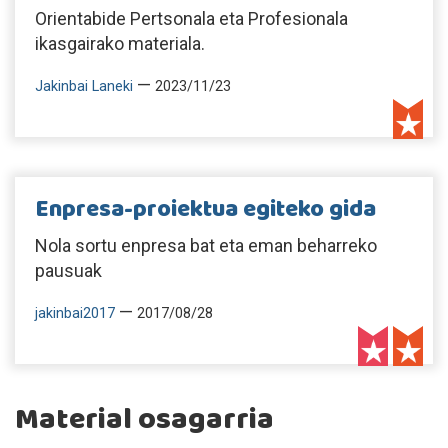
Orientabide Pertsonala eta Profesionala
ikasgairako materiala.
—
Jakinbai Laneki
2023/11/23
Enpresa-proiektua egiteko gida
Nola sortu enpresa bat eta eman beharreko
pausuak
—
jakinbai2017
2017/08/28
Material osagarria