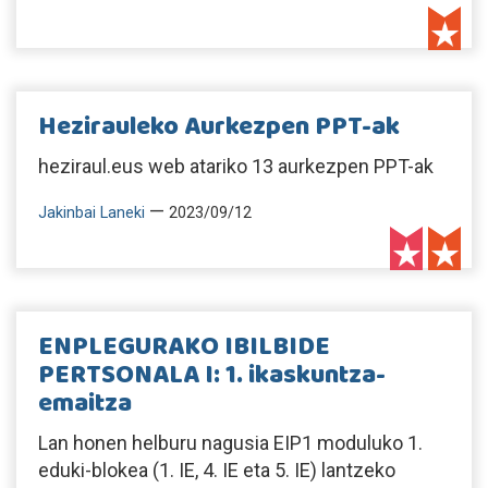
Hezirauleko Aurkezpen PPT-ak
heziraul.eus web atariko 13 aurkezpen PPT-ak
—
Jakinbai Laneki
2023/09/12
ENPLEGURAKO IBILBIDE
PERTSONALA I: 1. ikaskuntza-
emaitza
Lan honen helburu nagusia EIP1 moduluko 1.
eduki-blokea (1. IE, 4. IE eta 5. IE) lantzeko