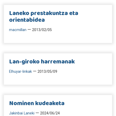
Laneko prestakuntza eta
orientabidea
—
macmillan
2013/02/05
Lan-giroko harremanak
—
Elhuyar-linkak
2013/05/09
Nominen kudeaketa
—
Jakinbai Laneki
2024/06/24