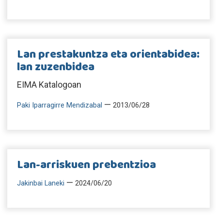
Lan prestakuntza eta orientabidea:
lan zuzenbidea
EIMA Katalogoan
—
Paki Iparragirre Mendizabal
2013/06/28
Lan-arriskuen prebentzioa
—
Jakinbai Laneki
2024/06/20