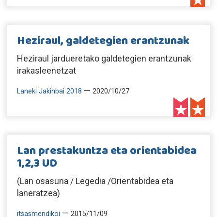
Heziraul, galdetegien erantzunak
Heziraul jardueretako galdetegien erantzunak
irakasleenetzat
—
Laneki Jakinbai 2018
2020/10/27
Lan prestakuntza eta orientabidea
1,2,3 UD
(Lan osasuna / Legedia /Orientabidea eta
laneratzea)
—
itsasmendikoi
2015/11/09