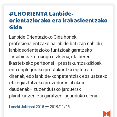
#LHORIENTA Lanbide-
orientaziorako era irakasleentzako
Gida
Lanbide Orientazioko Gida honek
profesionalentzako baliabide bat izan nahi du,
lanbideorientazioko funtzioak garatzeko
jarraibideak emango dizkiena, eta beren
ikastetxeko pertsonei –prestakuntza-zikloak
edo enplegurako prestakuntza egiten ari
direnak, edo lanbide-konpetentziak ebaluatzeko
eta egiaztatzeko prozedurari atxikita
daudenak– zuzendutako jarduerak
planifikatzen eta garatzen lagunduko diena.
—
Laneki Jakinbai 2018
2019/11/08