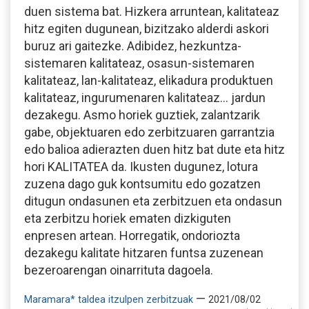
duen sistema bat. Hizkera arruntean, kalitateaz
hitz egiten dugunean, bizitzako alderdi askori
buruz ari gaitezke. Adibidez, hezkuntza-
sistemaren kalitateaz, osasun-sistemaren
kalitateaz, lan-kalitateaz, elikadura produktuen
kalitateaz, ingurumenaren kalitateaz… jardun
dezakegu. Asmo horiek guztiek, zalantzarik
gabe, objektuaren edo zerbitzuaren garrantzia
edo balioa adierazten duen hitz bat dute eta hitz
hori KALITATEA da. Ikusten dugunez, lotura
zuzena dago guk kontsumitu edo gozatzen
ditugun ondasunen eta zerbitzuen eta ondasun
eta zerbitzu horiek ematen dizkiguten
enpresen artean. Horregatik, ondoriozta
dezakegu kalitate hitzaren funtsa zuzenean
bezeroarengan oinarrituta dagoela.
—
Maramara* taldea itzulpen zerbitzuak
2021/08/02