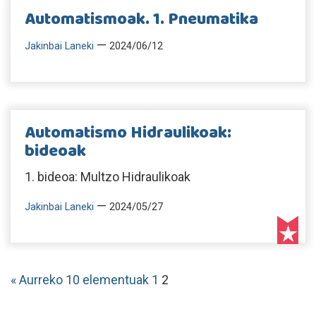
Automatismoak. 1. Pneumatika
—
Jakinbai Laneki
2024/06/12
Automatismo Hidraulikoak:
bideoak
1. bideoa: Multzo Hidraulikoak
—
Jakinbai Laneki
2024/05/27
« Aurreko 10 elementuak
1
2