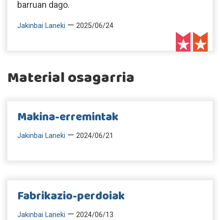
barruan dago.
—
Jakinbai Laneki
2025/06/24
Material osagarria
Makina-erremintak
—
Jakinbai Laneki
2024/06/21
Fabrikazio-perdoiak
—
Jakinbai Laneki
2024/06/13