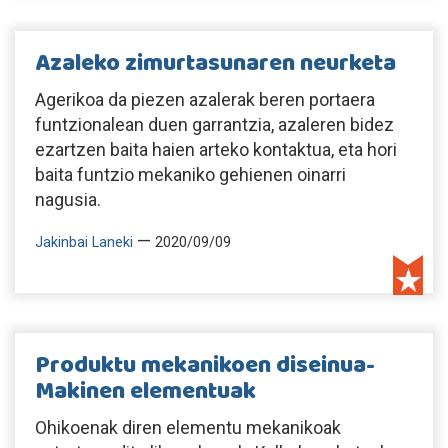
Azaleko zimurtasunaren neurketa
Agerikoa da piezen azalerak beren portaera
funtzionalean duen garrantzia, azaleren bidez
ezartzen baita haien arteko kontaktua, eta hori
baita funtzio mekaniko gehienen oinarri
nagusia.
—
Jakinbai Laneki
2020/09/09
Produktu mekanikoen diseinua-
Makinen elementuak
Ohikoenak diren elementu mekanikoak