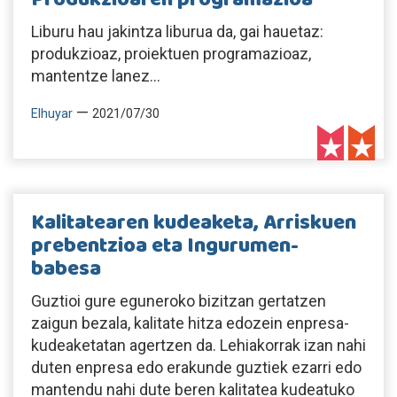
Liburu hau jakintza liburua da, gai hauetaz:
produkzioaz, proiektuen programazioaz,
mantentze lanez...
—
Elhuyar
2021/07/30
Kalitatearen kudeaketa, Arriskuen
prebentzioa eta Ingurumen-
babesa
Guztioi gure eguneroko bizitzan gertatzen
zaigun bezala, kalitate hitza edozein enpresa-
kudeaketatan agertzen da. Lehiakorrak izan nahi
duten enpresa edo erakunde guztiek ezarri edo
mantendu nahi dute beren kalitatea kudeatuko