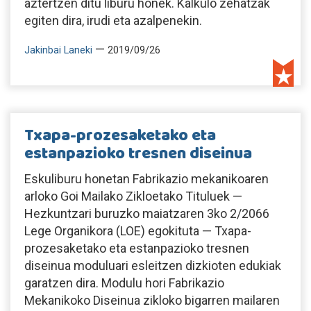
aztertzen ditu liburu honek. Kalkulo zehatzak
egiten dira, irudi eta azalpenekin.
—
Jakinbai Laneki
2019/09/26
Txapa-prozesaketako eta
estanpazioko tresnen diseinua
Eskuliburu honetan Fabrikazio mekanikoaren
arloko Goi Mailako Zikloetako Tituluek —
Hezkuntzari buruzko maiatzaren 3ko 2/2066
Lege Organikora (LOE) egokituta — Txapa-
prozesaketako eta estanpazioko tresnen
diseinua moduluari esleitzen dizkioten edukiak
garatzen dira. Modulu hori Fabrikazio
Mekanikoko Diseinua zikloko bigarren mailaren