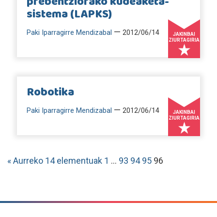
prebentziorako kudeaketa-
sistema (LAPKS)
—
Paki Iparragirre Mendizabal
2012/06/14
JAKINBAI
ZIURTAGIRIA
Robotika
—
Paki Iparragirre Mendizabal
2012/06/14
JAKINBAI
ZIURTAGIRIA
« Aurreko 14 elementuak
1
...
93
94
95
96