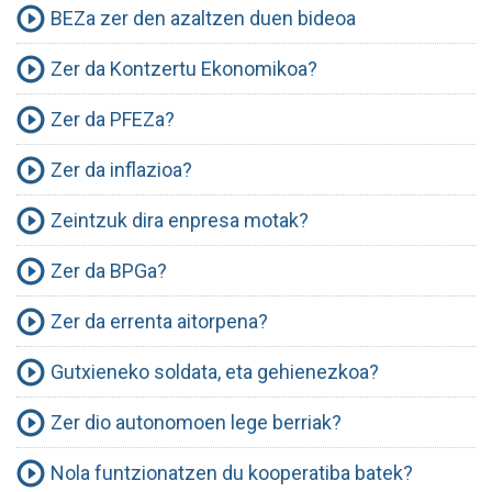
BEZa zer den azaltzen duen bideoa
Zer da Kontzertu Ekonomikoa?
Zer da PFEZa?
Zer da inflazioa?
Zeintzuk dira enpresa motak?
Zer da BPGa?
Zer da errenta aitorpena?
Gutxieneko soldata, eta gehienezkoa?
Zer dio autonomoen lege berriak?
Nola funtzionatzen du kooperatiba batek?