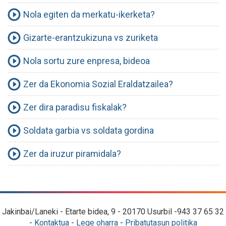
Nola egiten da merkatu-ikerketa?
Gizarte-erantzukizuna vs zuriketa
Nola sortu zure enpresa, bideoa
Zer da Ekonomia Sozial Eraldatzailea?
Zer dira paradisu fiskalak?
Soldata garbia vs soldata gordina
Zer da iruzur piramidala?
Jakinbai/Laneki - Etarte bidea, 9 - 20170 Usurbil -943 37 65 32
-
Kontaktua
-
Lege oharra
-
Pribatutasun politika