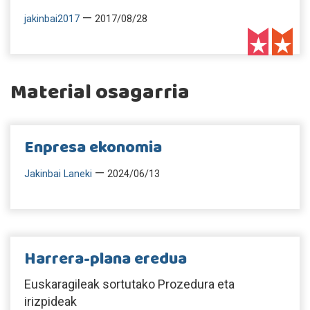
—
jakinbai2017
2017/08/28
Material osagarria
Enpresa ekonomia
—
Jakinbai Laneki
2024/06/13
Harrera-plana eredua
Euskaragileak sortutako Prozedura eta
irizpideak