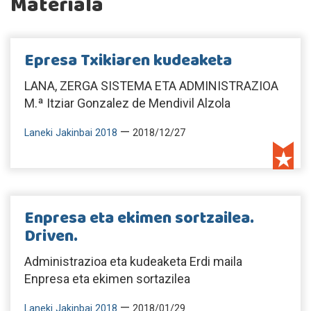
Materiala
Epresa Txikiaren kudeaketa
LANA, ZERGA SISTEMA ETA ADMINISTRAZIOA
M.ª Itziar Gonzalez de Mendivil Alzola
—
Laneki Jakinbai 2018
2018/12/27
Enpresa eta ekimen sortzailea.
Driven.
Administrazioa eta kudeaketa Erdi maila
Enpresa eta ekimen sortazilea
—
Laneki Jakinbai 2018
2018/01/29