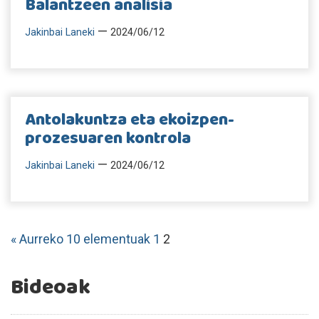
Balantzeen analisia
—
Jakinbai Laneki
2024/06/12
Antolakuntza eta ekoizpen-
prozesuaren kontrola
—
Jakinbai Laneki
2024/06/12
« Aurreko 10 elementuak
1
2
Bideoak