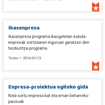
Ikasenpresa
Ikasenpresa programa ikasgeletan eskola-
enpresak sortzearen inguruan garatzen den
hezkuntza-programa
—
Tknika
2016/01/13
Enpresa-proiektua egiteko gida
Nola sortu enpresa bat eta eman beharreko
pausuak