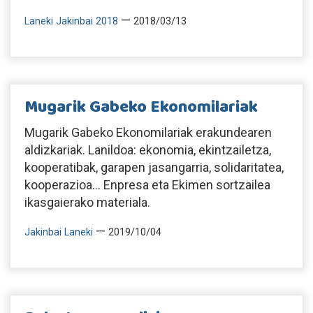
—
Laneki Jakinbai 2018
2018/03/13
Mugarik Gabeko Ekonomilariak
Mugarik Gabeko Ekonomilariak erakundearen
aldizkariak. Lanildoa: ekonomia, ekintzailetza,
kooperatibak, garapen jasangarria, solidaritatea,
kooperazioa... Enpresa eta Ekimen sortzailea
ikasgaierako materiala.
—
Jakinbai Laneki
2019/10/04