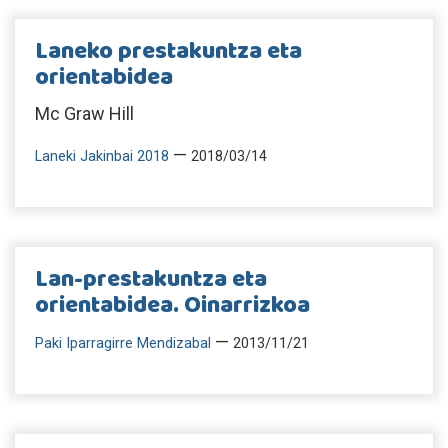
Laneko prestakuntza eta
orientabidea
Mc Graw Hill
—
Laneki Jakinbai 2018
2018/03/14
Lan-prestakuntza eta
orientabidea. Oinarrizkoa
—
Paki Iparragirre Mendizabal
2013/11/21