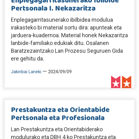
Enplegagarritasunerako Ibilbide
Pertsonala I. Nekazaritza
Enplegagarritasunerako ibilbidea modulua
irakasteko bi material sortu dira: apunteak eta
jarduera-kuadernoa. Material honek Nekazaritza
lanbide-familiako edukiak ditu. Osalanen
Baratzezaintzako Lan Prozesu Seguruen Gida
ere gehitu da.
—
Jakinbai Laneki
2024/09/09
Prestakuntza eta Orientabide
Pertsonala eta Profesionala
Lan Prestakuntza eta Orientabiderako
modulurako eta DBH 4 ko Prestakuntza eta