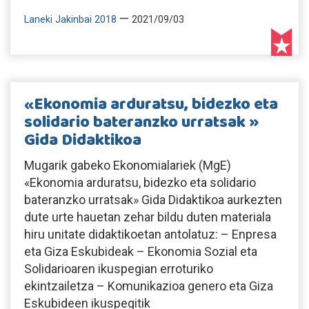
—
Laneki Jakinbai 2018
2021/09/03
«Ekonomia arduratsu, bidezko eta
solidario bateranzko urratsak »
Gida Didaktikoa
Mugarik gabeko Ekonomialariek (MgE)
«Ekonomia arduratsu, bidezko eta solidario
bateranzko urratsak» Gida Didaktikoa aurkezten
dute urte hauetan zehar bildu duten materiala
hiru unitate didaktikoetan antolatuz: – Enpresa
eta Giza Eskubideak – Ekonomia Sozial eta
Solidarioaren ikuspegian erroturiko
ekintzailetza – Komunikazioa genero eta Giza
Eskubideen ikuspegitik