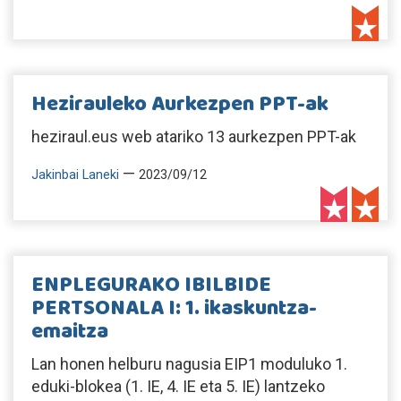
Hezirauleko Aurkezpen PPT-ak
heziraul.eus web atariko 13 aurkezpen PPT-ak
—
Jakinbai Laneki
2023/09/12
ENPLEGURAKO IBILBIDE
PERTSONALA I: 1. ikaskuntza-
emaitza
Lan honen helburu nagusia EIP1 moduluko 1.
eduki-blokea (1. IE, 4. IE eta 5. IE) lantzeko