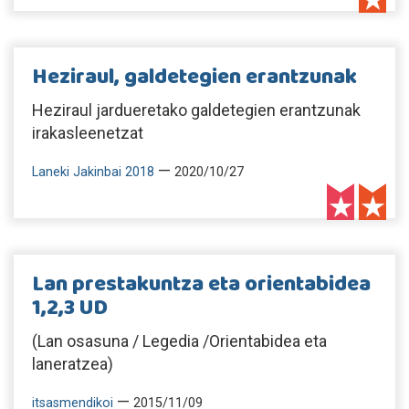
Heziraul, galdetegien erantzunak
Heziraul jardueretako galdetegien erantzunak
irakasleenetzat
—
Laneki Jakinbai 2018
2020/10/27
Lan prestakuntza eta orientabidea
1,2,3 UD
(Lan osasuna / Legedia /Orientabidea eta
laneratzea)
—
itsasmendikoi
2015/11/09