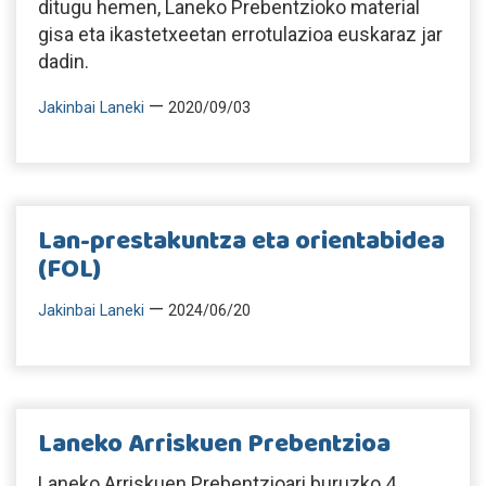
ditugu hemen, Laneko Prebentzioko material
gisa eta ikastetxeetan errotulazioa euskaraz jar
dadin.
—
Jakinbai Laneki
2020/09/03
Lan-prestakuntza eta orientabidea
(FOL)
—
Jakinbai Laneki
2024/06/20
Laneko Arriskuen Prebentzioa
Laneko Arriskuen Prebentzioari buruzko 4