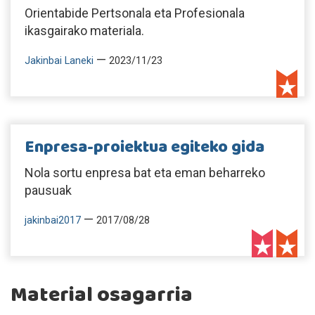
Orientabide Pertsonala eta Profesionala
ikasgairako materiala.
—
Jakinbai Laneki
2023/11/23
Enpresa-proiektua egiteko gida
Nola sortu enpresa bat eta eman beharreko
pausuak
—
jakinbai2017
2017/08/28
Material osagarria