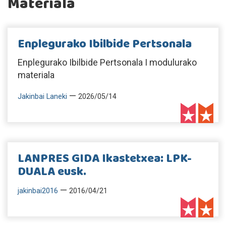
Materiala
Enplegurako Ibilbide Pertsonala
Enplegurako Ibilbide Pertsonala I modulurako
materiala
—
Jakinbai Laneki
2026/05/14
LANPRES GIDA Ikastetxea: LPK-
DUALA eusk.
—
jakinbai2016
2016/04/21