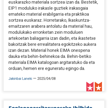
euskarazko materiala sortzea izan da. Bestetik,
EIP1 moduluko irakasle guztiek irakasgaia
emateko material erabilgarria eta praktikoa
sortzea euskaraz. Horretarako, Ikaskuntza-
emaitzaren arabera antolatu da material hau,
modulukako erronketan zein moduluen
artekoetan baliagarria izan dadin, eta ikastetxe
bakoitzak bere errealitatera egokitzeko aukera
izan dezan. Material honek EIMA onespena
dauka eta behin-behinekoa da. Behin-betiko
materiala EIMA katalogoan argitaratuko da eta
orduan, hemen ere eguneratu egingo da.
—
Jakinbai Laneki
2025/04/08