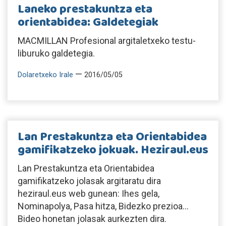
Laneko prestakuntza eta
orientabidea: Galdetegiak
MACMILLAN Profesional argitaletxeko testu-
liburuko galdetegia.
—
Dolaretxeko Irale
2016/05/05
Lan Prestakuntza eta Orientabidea
gamifikatzeko jokuak. Heziraul.eus
Lan Prestakuntza eta Orientabidea
gamifikatzeko jolasak argitaratu dira
heziraul.eus web gunean: Ihes gela,
Nominapolya, Pasa hitza, Bidezko prezioa...
Bideo honetan jolasak aurkezten dira.