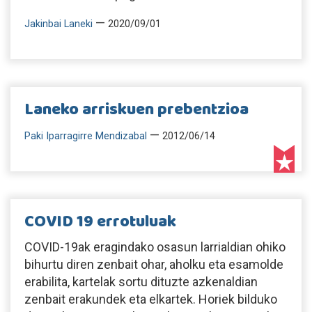
—
Jakinbai Laneki
2020/09/01
Laneko arriskuen prebentzioa
—
Paki Iparragirre Mendizabal
2012/06/14
COVID 19 errotuluak
COVID-19ak eragindako osasun larrialdian ohiko
bihurtu diren zenbait ohar, aholku eta esamolde
erabilita, kartelak sortu dituzte azkenaldian
zenbait erakundek eta elkartek. Horiek bilduko