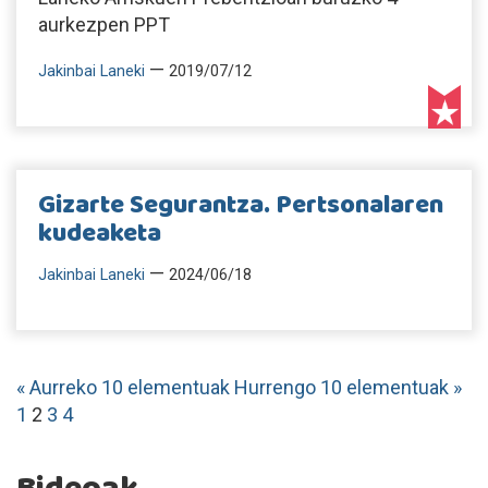
aurkezpen PPT
—
Jakinbai Laneki
2019/07/12
Gizarte Segurantza. Pertsonalaren
kudeaketa
—
Jakinbai Laneki
2024/06/18
« Aurreko 10 elementuak
Hurrengo 10 elementuak »
1
2
3
4