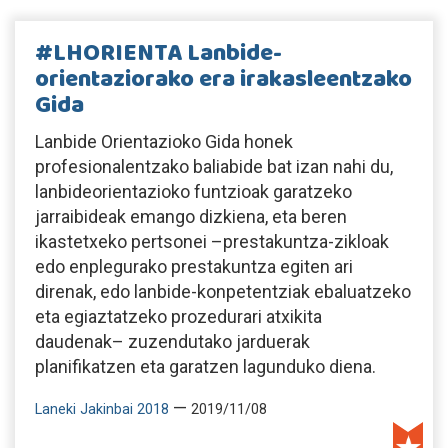
#LHORIENTA Lanbide-
orientaziorako era irakasleentzako
Gida
Lanbide Orientazioko Gida honek
profesionalentzako baliabide bat izan nahi du,
lanbideorientazioko funtzioak garatzeko
jarraibideak emango dizkiena, eta beren
ikastetxeko pertsonei –prestakuntza-zikloak
edo enplegurako prestakuntza egiten ari
direnak, edo lanbide-konpetentziak ebaluatzeko
eta egiaztatzeko prozedurari atxikita
daudenak– zuzendutako jarduerak
planifikatzen eta garatzen lagunduko diena.
—
Laneki Jakinbai 2018
2019/11/08