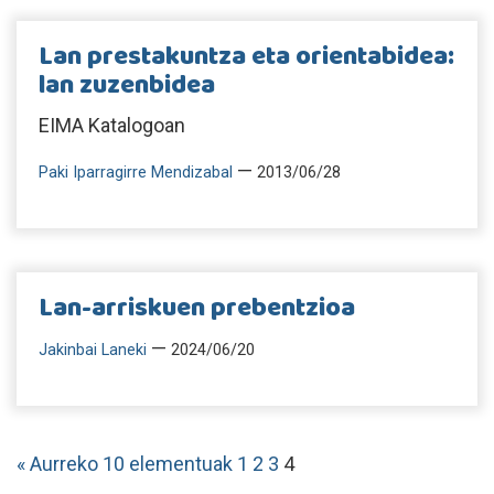
Lan prestakuntza eta orientabidea:
lan zuzenbidea
EIMA Katalogoan
—
Paki Iparragirre Mendizabal
2013/06/28
Lan-arriskuen prebentzioa
—
Jakinbai Laneki
2024/06/20
« Aurreko 10 elementuak
1
2
3
4