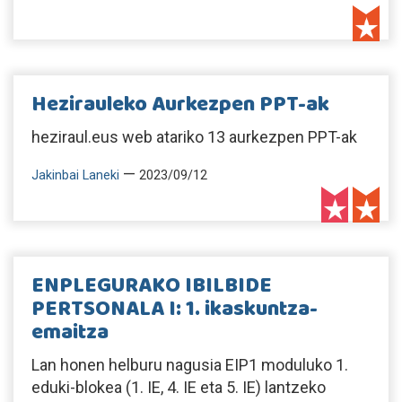
Hezirauleko Aurkezpen PPT-ak
heziraul.eus web atariko 13 aurkezpen PPT-ak
—
Jakinbai Laneki
2023/09/12
ENPLEGURAKO IBILBIDE
PERTSONALA I: 1. ikaskuntza-
emaitza
Lan honen helburu nagusia EIP1 moduluko 1.
eduki-blokea (1. IE, 4. IE eta 5. IE) lantzeko