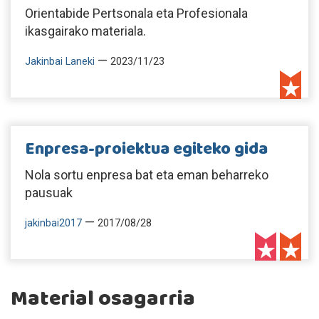
Orientabide Pertsonala eta Profesionala
ikasgairako materiala.
—
Jakinbai Laneki
2023/11/23
Enpresa-proiektua egiteko gida
Nola sortu enpresa bat eta eman beharreko
pausuak
—
jakinbai2017
2017/08/28
Material osagarria