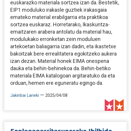
euskarazko materiala sortzea izan da. Bestetik,
EIP1 moduluko irakasle guztiek irakasgaia
emateko material erabilgarria eta praktikoa
sortzea euskaraz. Horretarako, Ikaskuntza-
emaitzaren arabera antolatu da material hau,
modulukako erronketan zein moduluen
artekoetan baliagarria izan dadin, eta ikastetxe
bakoitzak bere errealitatera egokitzeko aukera
izan dezan. Material honek EIMA onespena
dauka eta behin-behinekoa da. Behin-betiko
materiala EIMA katalogoan argitaratuko da eta
orduan, hemen ere eguneratu egingo da.
—
Jakinbai Laneki
2025/04/08