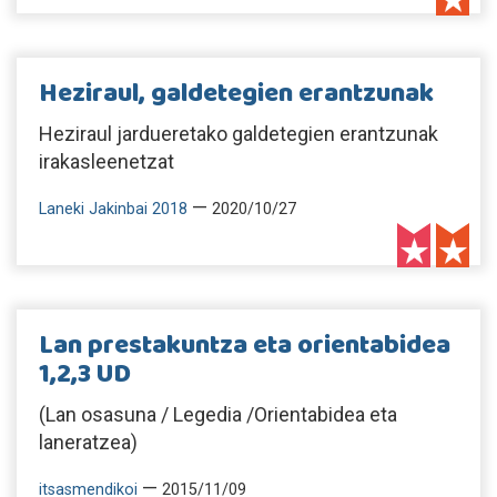
Heziraul, galdetegien erantzunak
Heziraul jardueretako galdetegien erantzunak
irakasleenetzat
—
Laneki Jakinbai 2018
2020/10/27
Lan prestakuntza eta orientabidea
1,2,3 UD
(Lan osasuna / Legedia /Orientabidea eta
laneratzea)
—
itsasmendikoi
2015/11/09