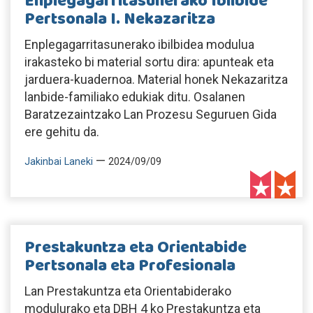
Enplegagarritasunerako Ibilbide
Pertsonala I. Nekazaritza
Enplegagarritasunerako ibilbidea modulua
irakasteko bi material sortu dira: apunteak eta
jarduera-kuadernoa. Material honek Nekazaritza
lanbide-familiako edukiak ditu. Osalanen
Baratzezaintzako Lan Prozesu Seguruen Gida
ere gehitu da.
—
Jakinbai Laneki
2024/09/09
Prestakuntza eta Orientabide
Pertsonala eta Profesionala
Lan Prestakuntza eta Orientabiderako
modulurako eta DBH 4 ko Prestakuntza eta