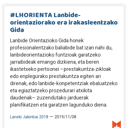
#LHORIENTA Lanbide-
orientaziorako era irakasleentzako
Gida
Lanbide Orientazioko Gida honek
profesionalentzako baliabide bat izan nahi du,
lanbideorientazioko funtzioak garatzeko
jarraibideak emango dizkiena, eta beren
ikastetxeko pertsonei –prestakuntza-zikloak
edo enplegurako prestakuntza egiten ari
direnak, edo lanbide-konpetentziak ebaluatzeko
eta egiaztatzeko prozedurari atxikita
daudenak– zuzendutako jarduerak
planifikatzen eta garatzen lagunduko diena.
—
Laneki Jakinbai 2018
2019/11/08