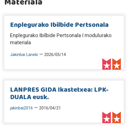
Materiala
Enplegurako Ibilbide Pertsonala
Enplegurako Ibilbide Pertsonala I modulurako
materiala
—
Jakinbai Laneki
2026/05/14
LANPRES GIDA Ikastetxea: LPK-
DUALA eusk.
—
jakinbai2016
2016/04/21