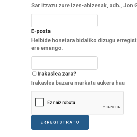
Sar itzazu zure izen-abizenak, adb., Jon
E-posta
Helbide honetara bidaliko dizugu erregist
ere emango.
Irakaslea zara?
Irakaslea bazara markatu aukera hau