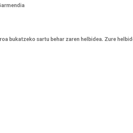
 Garmendia
roa bukatzeko sartu behar zaren helbidea. Zure helbid