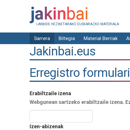
LANBIDE HEZIKETARAKO EUSKARAZKO MATERIALA
Sarrera
Biltegia
Material Berriak
A
Jakinbai.eus
Erregistro formular
Erabiltzaile izena
Webgunean sartzeko erabiltzaile izena. Ez
Izen-abizenak