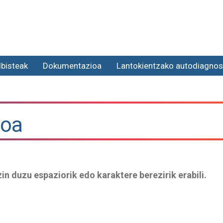
lbisteak
Dokumentazioa
Lantokientzako autodiagnos
ioa
in duzu espaziorik edo karaktere berezirik erabili.