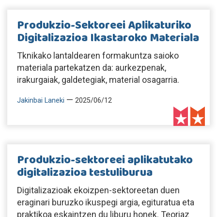
Produkzio-Sektoreei Aplikaturiko
Digitalizazioa Ikastaroko Materiala
Tknikako lantaldearen formakuntza saioko
materiala partekatzen da: aurkezpenak,
irakurgaiak, galdetegiak, material osagarria.
—
Jakinbai Laneki
2025/06/12
Produkzio-sektoreei aplikatutako
digitalizazioa testuliburua
Digitalizazioak ekoizpen-sektoreetan duen
eraginari buruzko ikuspegi argia, egituratua eta
praktikoa eskaintzen du liburu honek. Teoriaz