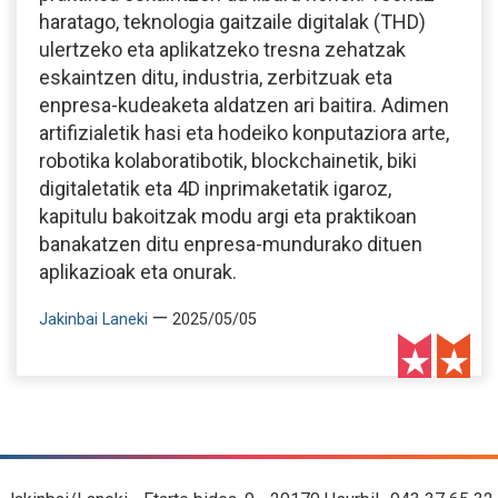
haratago, teknologia gaitzaile digitalak (THD)
ulertzeko eta aplikatzeko tresna zehatzak
eskaintzen ditu, industria, zerbitzuak eta
enpresa-kudeaketa aldatzen ari baitira. Adimen
artifizialetik hasi eta hodeiko konputaziora arte,
robotika kolaboratibotik, blockchainetik, biki
digitaletatik eta 4D inprimaketatik igaroz,
kapitulu bakoitzak modu argi eta praktikoan
banakatzen ditu enpresa-mundurako dituen
aplikazioak eta onurak.
—
Jakinbai Laneki
2025/05/05