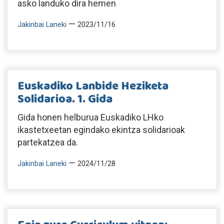
asko landuko dira hemen
—
Jakinbai Laneki
2023/11/16
Euskadiko Lanbide Heziketa
Solidarioa. 1. Gida
Gida honen helburua Euskadiko LHko
ikastetxeetan egindako ekintza solidarioak
partekatzea da.
—
Jakinbai Laneki
2024/11/28