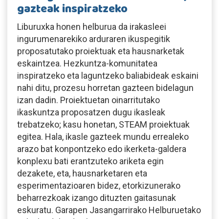
gazteak inspiratzeko
Liburuxka honen helburua da irakasleei
ingurumenarekiko arduraren ikuspegitik
proposatutako proiektuak eta hausnarketak
eskaintzea. Hezkuntza-komunitatea
inspiratzeko eta laguntzeko baliabideak eskaini
nahi ditu, prozesu horretan gazteen bidelagun
izan dadin. Proiektuetan oinarritutako
ikaskuntza proposatzen dugu ikasleak
trebatzeko; kasu honetan, STEAM proiektuak
egitea. Hala, ikasle gazteek mundu errealeko
arazo bat konpontzeko edo ikerketa-galdera
konplexu bati erantzuteko ariketa egin
dezakete, eta, hausnarketaren eta
esperimentazioaren bidez, etorkizunerako
beharrezkoak izango dituzten gaitasunak
eskuratu. Garapen Jasangarrirako Helburuetako