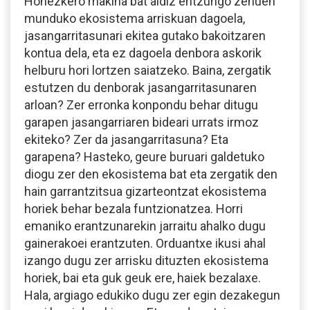
Honezkero makina bat aldiz entzungo zenuen
munduko ekosistema arriskuan dagoela,
jasangarritasunari ekitea gutako bakoitzaren
kontua dela, eta ez dagoela denbora askorik
helburu hori lortzen saiatzeko. Baina, zergatik
estutzen du denborak jasangarritasunaren
arloan? Zer erronka konpondu behar ditugu
garapen jasangarriaren bideari urrats irmoz
ekiteko? Zer da jasangarritasuna? Eta
garapena? Hasteko, geure buruari galdetuko
diogu zer den ekosistema bat eta zergatik den
hain garrantzitsua gizarteontzat ekosistema
horiek behar bezala funtzionatzea. Horri
emaniko erantzunarekin jarraitu ahalko dugu
gainerakoei erantzuten. Orduantxe ikusi ahal
izango dugu zer arrisku dituzten ekosistema
horiek, bai eta guk geuk ere, haiek bezalaxe.
Hala, argiago edukiko dugu zer egin dezakegun