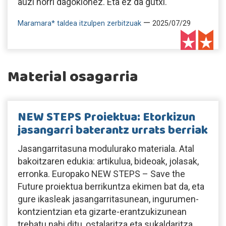
auzi horri dagokionez. Eta ez da gutxi.
—
Maramara* taldea itzulpen zerbitzuak
2025/07/29
Material osagarria
NEW STEPS Proiektua: Etorkizun
jasangarri baterantz urrats berriak
Jasangarritasuna modulurako materiala. Atal
bakoitzaren edukia: artikulua, bideoak, jolasak,
erronka. Europako NEW STEPS – Save the
Future proiektua berrikuntza ekimen bat da, eta
gure ikasleak jasangarritasunean, ingurumen-
kontzientzian eta gizarte-erantzukizunean
trebatu nahi ditu, ostalaritza eta sukaldaritza