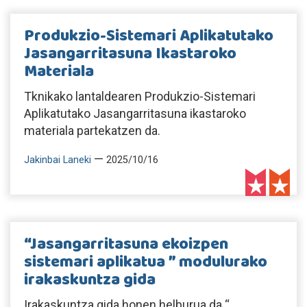
Produkzio-Sistemari Aplikatutako
Jasangarritasuna Ikastaroko
Materiala
Tknikako lantaldearen Produkzio-Sistemari
Aplikatutako Jasangarritasuna ikastaroko
materiala partekatzen da.
—
Jakinbai Laneki
2025/10/16
“Jasangarritasuna ekoizpen
sistemari aplikatua ” modulurako
irakaskuntza gida
Irakaskuntza gida honen helburua da “