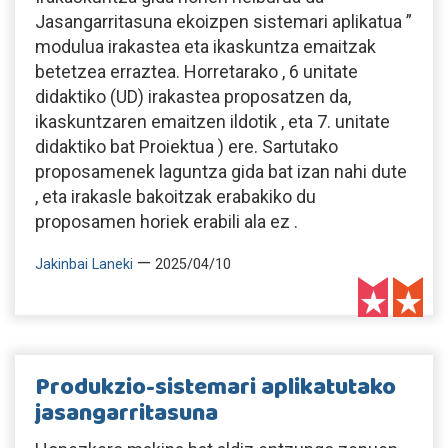
Jasangarritasuna ekoizpen sistemari aplikatua ”
modulua irakastea eta ikaskuntza emaitzak
betetzea erraztea. Horretarako , 6 unitate
didaktiko (UD) irakastea proposatzen da,
ikaskuntzaren emaitzen ildotik , eta 7. unitate
didaktiko bat Proiektua ) ere. Sartutako
proposamenek laguntza gida bat izan nahi dute
, eta irakasle bakoitzak erabakiko du
proposamen horiek erabili ala ez .
—
Jakinbai Laneki
2025/04/10
Produkzio-sistemari aplikatutako
jasangarritasuna