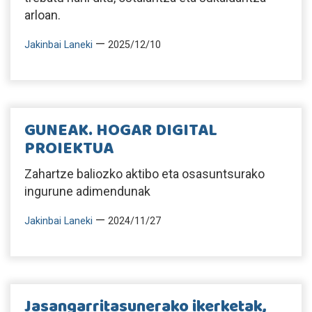
arloan.
—
Jakinbai Laneki
2025/12/10
GUNEAK. HOGAR DIGITAL
PROIEKTUA
Zahartze baliozko aktibo eta osasuntsurako
ingurune adimendunak
—
Jakinbai Laneki
2024/11/27
Jasangarritasunerako ikerketak,