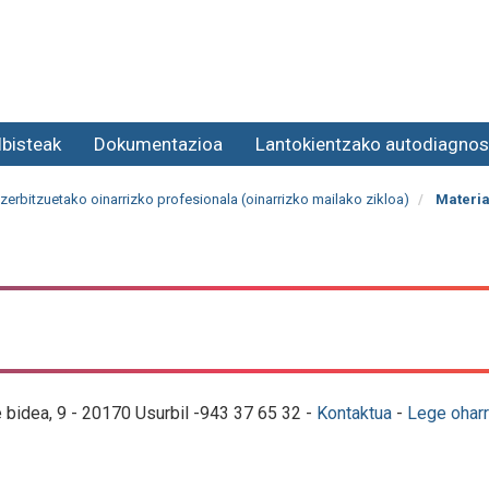
lbisteak
Dokumentazioa
Lantokientzako autodiagnos
zerbitzuetako oinarrizko profesionala (oinarrizko mailako zikloa)
Materia
e bidea, 9 - 20170 Usurbil -943 37 65 32 -
Kontaktua
-
Lege oharr