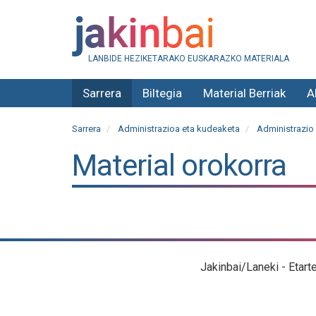
LANBIDE HEZIKETARAKO EUSKARAZKO MATERIALA
Sarrera
Biltegia
Material Berriak
A
Sarrera
Administrazioa eta kudeaketa
Administrazio 
Material orokorra
Jakinbai/Laneki - Etart