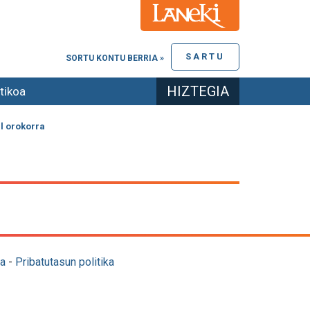
SARTU
SORTU KONTU BERRIA »
HIZTEGIA
tikoa
l orokorra
a
-
Pribatutasun politika