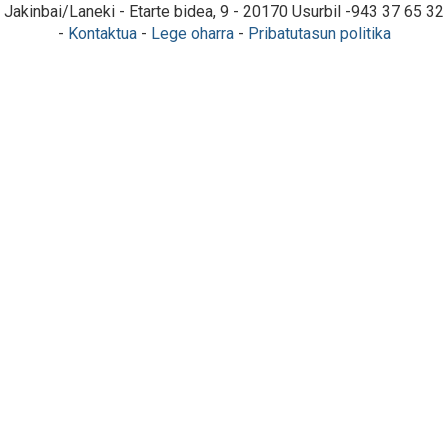
Jakinbai/Laneki - Etarte bidea, 9 - 20170 Usurbil -943 37 65 32
-
Kontaktua
-
Lege oharra
-
Pribatutasun politika