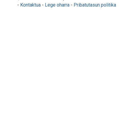
-
Kontaktua
-
Lege oharra
-
Pribatutasun politika