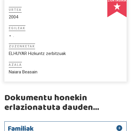
ZIURTAGIRIA
URTEA
2004
EGILEAK
.
ZUZENKETAK
ELHUYAR Hizkuntz zerbitzuak
AZALA
Naiara Beasain
Dokumentu honekin
erlazionatuta dauden...
Familiak