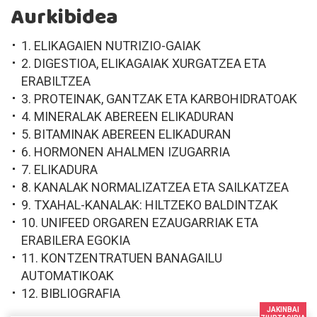
Aurkibidea
1. ELIKAGAIEN NUTRIZIO-GAIAK
2. DIGESTIOA, ELIKAGAIAK XURGATZEA ETA
ERABILTZEA
3. PROTEINAK, GANTZAK ETA KARBOHIDRATOAK
4. MINERALAK ABEREEN ELIKADURAN
5. BITAMINAK ABEREEN ELIKADURAN
6. HORMONEN AHALMEN IZUGARRIA
7. ELIKADURA
8. KANALAK NORMALIZATZEA ETA SAILKATZEA
9. TXAHAL-KANALAK: HILTZEKO BALDINTZAK
10. UNIFEED ORGAREN EZAUGARRIAK ETA
ERABILERA EGOKIA
11. KONTZENTRATUEN BANAGAILU
AUTOMATIKOAK
12. BIBLIOGRAFIA
JAKINBAI