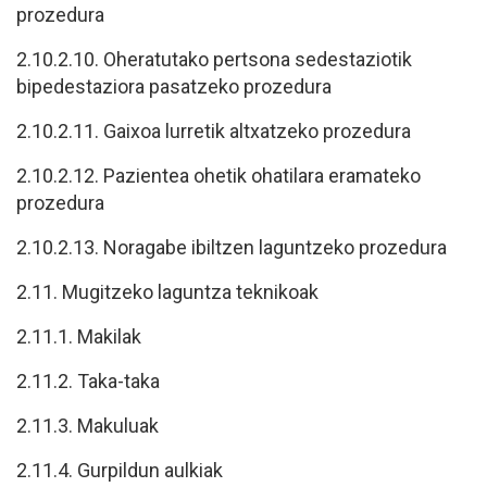
prozedura
2.10.2.10. Oheratutako pertsona sedestaziotik
bipedestaziora pasatzeko prozedura
2.10.2.11. Gaixoa lurretik altxatzeko prozedura
2.10.2.12. Pazientea ohetik ohatilara eramateko
prozedura
2.10.2.13. Noragabe ibiltzen laguntzeko prozedura
2.11. Mugitzeko laguntza teknikoak
2.11.1. Makilak
2.11.2. Taka-taka
2.11.3. Makuluak
2.11.4. Gurpildun aulkiak