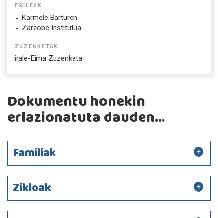
EGILEAK
Karmele Barturen
Zaraobe Institutua
ZUZENKETAK
irale-Eima Zuzenketa
Dokumentu honekin
erlazionatuta dauden...
Familiak
Zikloak