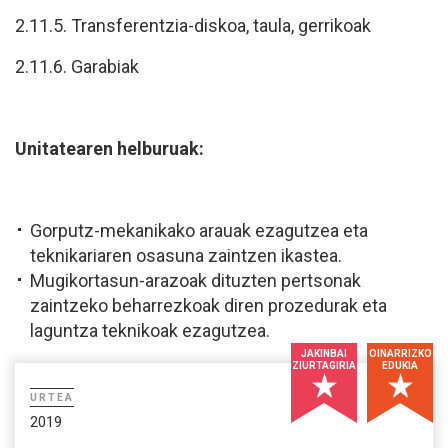
2.11.5. Transferentzia-diskoa, taula, gerrikoak
2.11.6. Garabiak
Unitatearen helburuak:
Gorputz-mekanikako arauak ezagutzea eta
teknikariaren osasuna zaintzen ikastea.
Mugikortasun-arazoak dituzten pertsonak
zaintzeko beharrezkoak diren prozedurak eta
laguntza teknikoak ezagutzea.
JAKINBAI
OINARRIZKO
ZIURTAGIRIA
EDUKIA
URTEA
2019