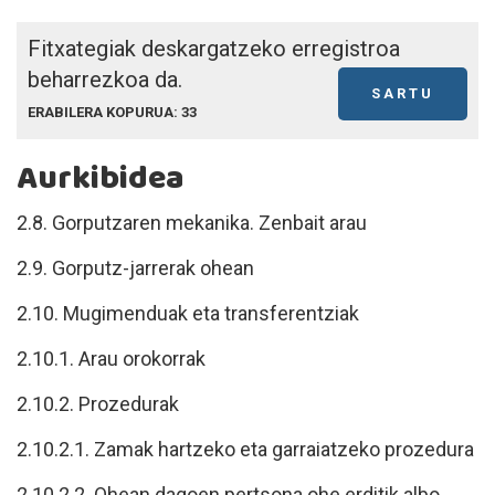
Fitxategiak deskargatzeko erregistroa
beharrezkoa da.
SARTU
ERABILERA KOPURUA: 33
Aurkibidea
2.8. Gorputzaren mekanika. Zenbait arau
2.9. Gorputz-jarrerak ohean
2.10. Mugimenduak eta transferentziak
2.10.1. Arau orokorrak
2.10.2. Prozedurak
2.10.2.1. Zamak hartzeko eta garraiatzeko prozedura
2.10.2.2. Ohean dagoen pertsona ohe erditik albo