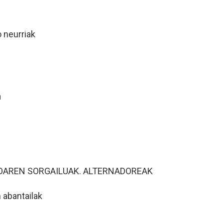
 neurriak
a
OAREN SORGAILUAK. ALTERNADOREAK
 abantailak