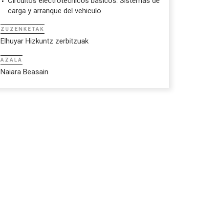
Circuitos electrotécnicos básicos. Sistemas de
carga y arranque del vehiculo
ZUZENKETAK
Elhuyar Hizkuntz zerbitzuak
AZALA
Naiara Beasain