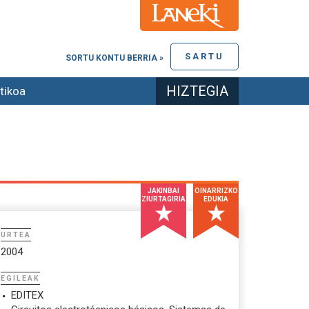
SARTU
SORTU KONTU BERRIA »
HIZTEGIA
tikoa
JAKINBAI
OINARRIZKO
ZIURTAGIRIA
EDUKIA
URTEA
2004
EGILEAK
EDITEX