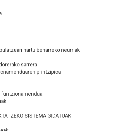
a
pulatzean hartu beharreko neurriak
dorerako sarrera
zionamenduaren printzipioa
ta funtzionamendua
nak
KTATZEKO SISTEMA GIDATUAK
reak