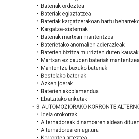
Bateriak ordeztea
Bateriak egiaztatzea
Bateriak kargatzerakoan hartu beharreko
Kargatze-sistemak
Bateriak martxan mantentzea
Baterietako anomalien adierazleak
Baterien bizitza murrizten duten kausak
Martxan ez dauden bateriak mantentze
Mantentze baxuko bateriak
Bestelako bateriak
Azken joerak
Baterien akoplamendua
Ebatzitako ariketak
3. AUTOMOZIORAKO KORRONTE ALTERN
Ideia orokorrak
Alternadoreak dinamoaren aldean dituen
Alternadorearen egitura
Korrontea arteztea