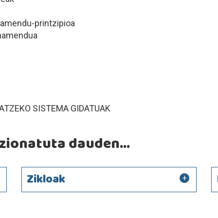
namendu-printzipioa
onamendua
ATZEKO SISTEMA GIDATUAK
ionatuta dauden...
Zikloak