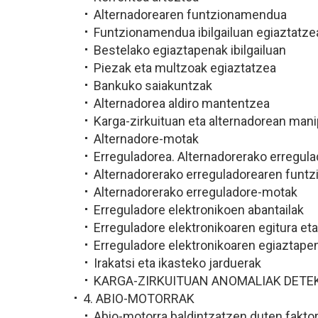
Alternadorearen funtzionamendua
Funtzionamendua ibilgailuan egiaztatze
Bestelako egiaztapenak ibilgailuan
Piezak eta multzoak egiaztatzea
Bankuko saiakuntzak
Alternadorea aldiro mantentzea
Karga-zirkuituan eta alternadorean mani
Alternadore-motak
Erreguladorea. Alternadorerako erregula
Alternadorerako erreguladorearen funt
Alternadorerako erreguladore-motak
Erreguladore elektronikoen abantailak
Erreguladore elektronikoaren egitura e
Erreguladore elektronikoaren egiaztape
Irakatsi eta ikasteko jarduerak
KARGA-ZIRKUITUAN ANOMALIAK DETE
4. ABIO-MOTORRAK
Abio-motorra baldintzatzen duten fakto