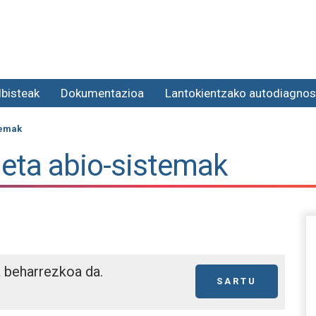
lbisteak
Dokumentazioa
Lantokientzako autodiagnos
temak
- eta abio-sistemak
a beharrezkoa da.
SARTU