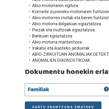
Abio-motorraren egitura
Korronte zuzeneko motorraren funtzio
Abio-motorren motak eta beren funtzi
Abio-motorra ibilgailuan egiaztatzea
Piezak eta multzoak egiaztatzea
Bankuan egiaztatzea
Abio-motorra mantentzea
Irakatsi eta ikasteko jarduerak
ABIO-ZIRKUITUAN ANOMALIAK DETEKT
ANOMALIEN DIAGNOSTIKOAK
Dokumentu honekin erlaz
Familiak
SARTU ERANTZUNA EMATEKO