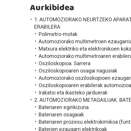
Aurkibidea
1. AUTOMOZIORAKO NEURTZEKO APARAT
ERABILERA
Polimetro-motak
Automoziorako multimetroen ezaugarri
Matxura elektriko eta elektronikoen ko
Automoziorako multimetroaren erabiler
Osziloskopioa. Sarrera
Osziloskopioaren osagai nagusiak
Automoziorako osziloskopioen ezaugar
Osziloskopioaren erabilerak automozio
Irakatsi eta ikasteko jarduerak
2. AUTOMOZIORAKO METAGAILUAK. BAT
Bateriaren eginkizuna
Bateriaren osagaiak
Bateriaren prozesu elektrokimikoa (fu
Baterien ezaugarri elektrikoak