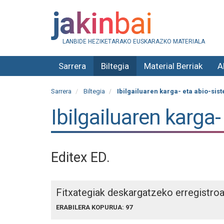
LANBIDE HEZIKETARAKO EUSKARAZKO MATERIALA
Sarrera
Biltegia
Material Berriak
A
Sarrera
Biltegia
Ibilgailuaren karga- eta abio-sis
Ibilgailuaren karga
Editex ED.
Fitxategiak deskargatzeko erregistro
ERABILERA KOPURUA: 97