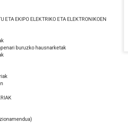
U ETA EKIPO ELEKTRIKO ETA ELEKTRONIKOEN
ak
kapenari buruzko hausnarketak
ak
riak
an
ERIAK
ntzionamendua)