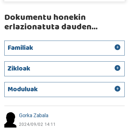
Dokumentu honekin
erlazionatuta dauden...
Familiak
Zikloak
Moduluak
Gorka Zabala
2024/09/02 14:11