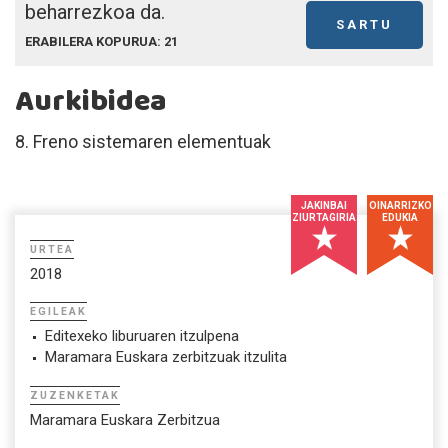
beharrezkoa da.
SARTU
ERABILERA KOPURUA: 21
Aurkibidea
8. Freno sistemaren elementuak
JAKINBAI
OINARRIZKO
ZIURTAGIRIA
EDUKIA
URTEA
2018
EGILEAK
Editexeko liburuaren itzulpena
Maramara Euskara zerbitzuak itzulita
ZUZENKETAK
Maramara Euskara Zerbitzua