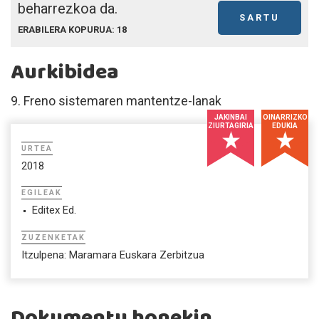
beharrezkoa da.
SARTU
ERABILERA KOPURUA: 18
Aurkibidea
9. Freno sistemaren mantentze-lanak
JAKINBAI
OINARRIZKO
ZIURTAGIRIA
EDUKIA
URTEA
2018
EGILEAK
Editex Ed.
ZUZENKETAK
Itzulpena: Maramara Euskara Zerbitzua
Dokumentu honekin