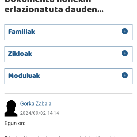
erlazionatuta dauden...
Familiak
Zikloak
Moduluak
Gorka Zabala
2024/09/02 14:14
Egun on: