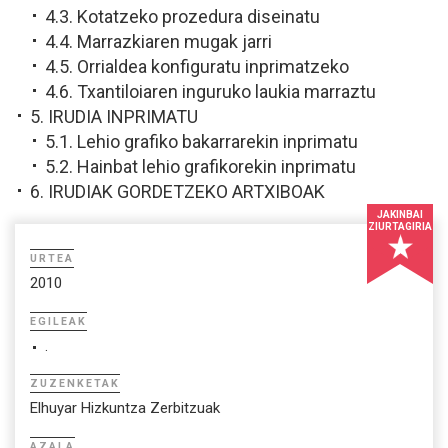
4.3. Kotatzeko prozedura diseinatu
4.4. Marrazkiaren mugak jarri
4.5. Orrialdea konfiguratu inprimatzeko
4.6. Txantiloiaren inguruko laukia marraztu
5. IRUDIA INPRIMATU
5.1. Lehio grafiko bakarrarekin inprimatu
5.2. Hainbat lehio grafikorekin inprimatu
6. IRUDIAK GORDETZEKO ARTXIBOAK
JAKINBAI
ZIURTAGIRIA
URTEA
2010
EGILEAK
.
ZUZENKETAK
Elhuyar Hizkuntza Zerbitzuak
AZALA