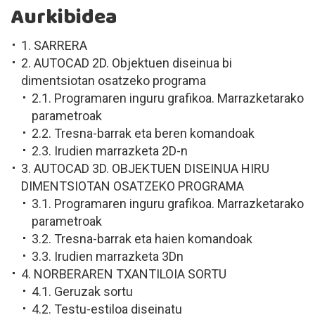
Aurkibidea
1. SARRERA
2. AUTOCAD 2D. Objektuen diseinua bi
dimentsiotan osatzeko programa
2.1. Programaren inguru grafikoa. Marrazketarako
parametroak
2.2. Tresna-barrak eta beren komandoak
2.3. Irudien marrazketa 2D-n
3. AUTOCAD 3D. OBJEKTUEN DISEINUA HIRU
DIMENTSIOTAN OSATZEKO PROGRAMA
3.1. Programaren inguru grafikoa. Marrazketarako
parametroak
3.2. Tresna-barrak eta haien komandoak
3.3. Irudien marrazketa 3Dn
4. NORBERAREN TXANTILOIA SORTU
4.1. Geruzak sortu
4.2. Testu-estiloa diseinatu