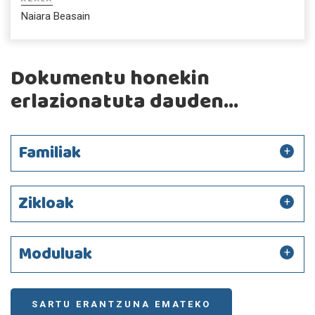
Naiara Beasain
Dokumentu honekin
erlazionatuta dauden...
Familiak
Zikloak
Moduluak
SARTU ERANTZUNA EMATEKO