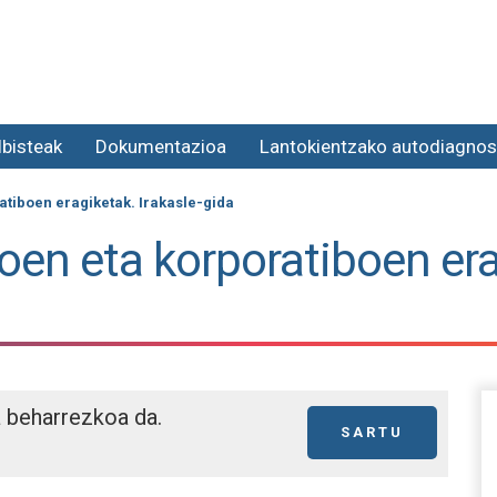
lbisteak
Dokumentazioa
Lantokientzako autodiagnos
atiboen eragiketak. Irakasle-gida
en eta korporatiboen erag
a beharrezkoa da.
SARTU