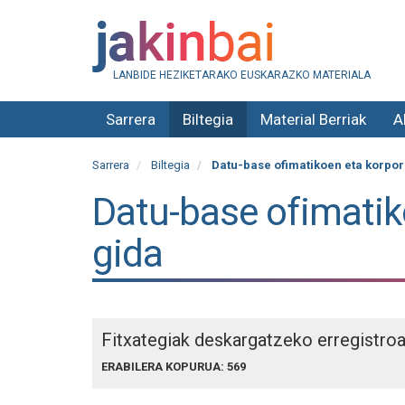
LANBIDE HEZIKETARAKO EUSKARAZKO MATERIALA
Sarrera
Biltegia
Material Berriak
A
Sarrera
Biltegia
Datu-base ofimatikoen eta korpor
Datu-base ofimatiko
gida
Fitxategiak deskargatzeko erregistro
ERABILERA KOPURUA: 569