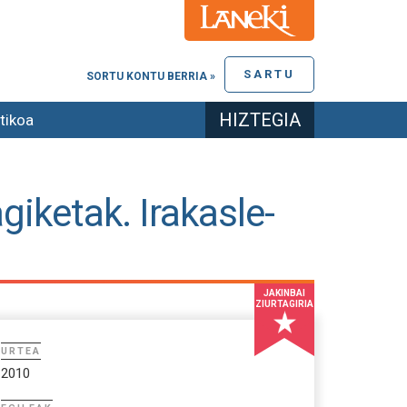
SARTU
SORTU KONTU BERRIA »
HIZTEGIA
tikoa
iketak. Irakasle-
JAKINBAI
ZIURTAGIRIA
URTEA
2010