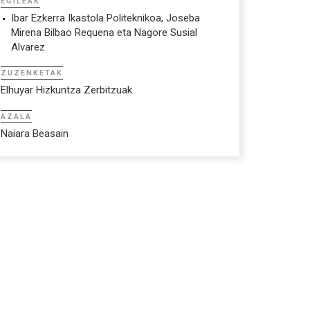
EGILEAK
Ibar Ezkerra Ikastola Politeknikoa, Joseba
Mirena Bilbao Requena eta Nagore Susial
Alvarez
ZUZENKETAK
Elhuyar Hizkuntza Zerbitzuak
AZALA
Naiara Beasain