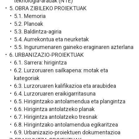
teknologia-arauak (NTE)
5. OBRA ZIBILEKO PROIEKTUAK
5.1. Memoria
5.2. Planoak
5.3. Baldintza-agiria
5.4. Aurrekontua eta neurketak
5.5. Ingurumenaren gaineko eraginaren azterlana
6. URBANIZAZIO-PROIEKTUAK
6.1. Sarrera: hirigintza
6.2. Lurzoruaren sailkapena: motak eta
kategoriak
6.3. Lurzoruaren kalifikazioa eta araubidea
6.4. Lurzoruaren eraikigarritasuna
6.5. Hirigintzako antolamendua eta plangintza
6.6. Hirigintza antolatzeko planak
6.7. Hirigintza antolatzeko tresnak
6.8. Hirigintzako antolamendua egikaritzea
6.9. Urbanizazio-proiektuen dokumentazioa