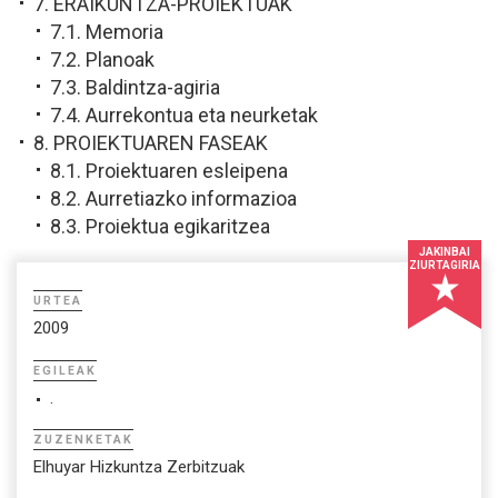
7. ERAIKUNTZA-PROIEKTUAK
7.1. Memoria
7.2. Planoak
7.3. Baldintza-agiria
7.4. Aurrekontua eta neurketak
8. PROIEKTUAREN FASEAK
8.1. Proiektuaren esleipena
8.2. Aurretiazko informazioa
8.3. Proiektua egikaritzea
JAKINBAI
ZIURTAGIRIA
URTEA
2009
EGILEAK
.
ZUZENKETAK
Elhuyar Hizkuntza Zerbitzuak