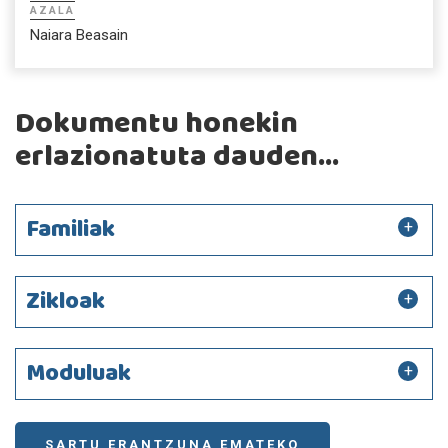
AZALA
Naiara Beasain
Dokumentu honekin
erlazionatuta dauden...
Familiak
Zikloak
Moduluak
SARTU ERANTZUNA EMATEKO