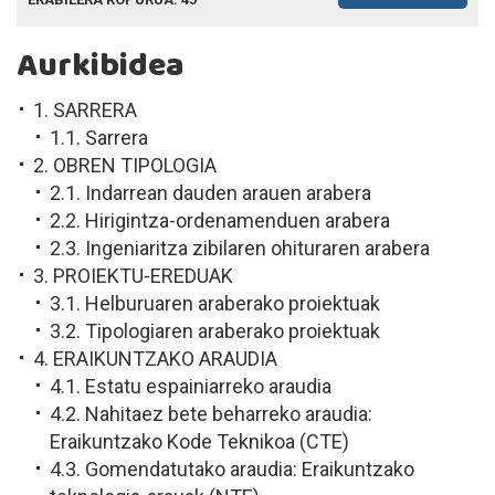
Aurkibidea
1. SARRERA
1.1. Sarrera
2. OBREN TIPOLOGIA
2.1. Indarrean dauden arauen arabera
2.2. Hirigintza-ordenamenduen arabera
2.3. Ingeniaritza zibilaren ohituraren arabera
3. PROIEKTU-EREDUAK
3.1. Helburuaren araberako proiektuak
3.2. Tipologiaren araberako proiektuak
4. ERAIKUNTZAKO ARAUDIA
4.1. Estatu espainiarreko araudia
4.2. Nahitaez bete beharreko araudia:
Eraikuntzako Kode Teknikoa (CTE)
4.3. Gomendatutako araudia: Eraikuntzako