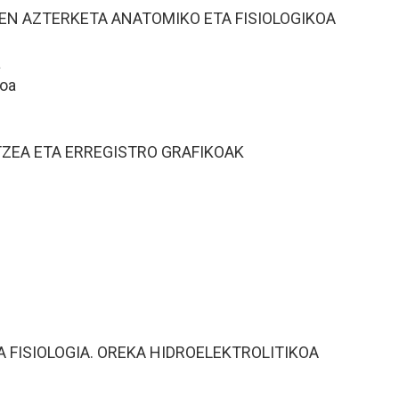
REN AZTERKETA ANATOMIKO ETA FISIOLOGIKOA
a
koa
TZEA ETA ERREGISTRO GRAFIKOAK
 FISIOLOGIA. OREKA HIDROELEKTROLITIKOA