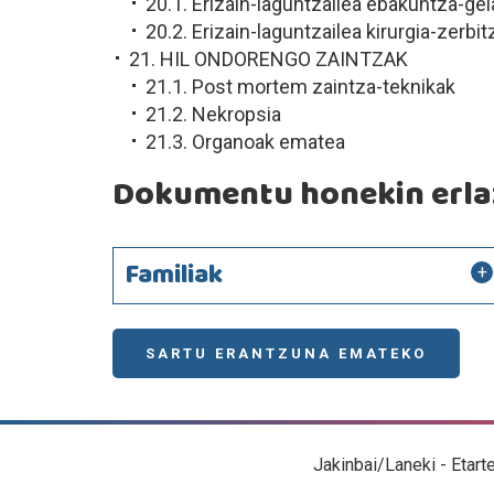
20.1. Erizain-laguntzailea ebakuntza-ge
20.2. Erizain-laguntzailea kirurgia-zerbi
21. HIL ONDORENGO ZAINTZAK
21.1. Post mortem zaintza-teknikak
21.2. Nekropsia
21.3. Organoak ematea
Dokumentu honekin erlaz
Familiak
SARTU ERANTZUNA EMATEKO
Jakinbai/Laneki - Etart