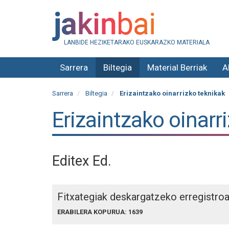
LANBIDE HEZIKETARAKO EUSKARAZKO MATERIALA
Sarrera
Biltegia
Material Berriak
A
Sarrera
Biltegia
Erizaintzako oinarrizko teknikak
Erizaintzako oinarr
Editex Ed.
Fitxategiak deskargatzeko erregistro
ERABILERA KOPURUA: 1639