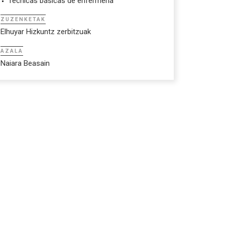
Técnicas básicas de enfermería
ZUZENKETAK
Elhuyar Hizkuntz zerbitzuak
AZALA
Naiara Beasain