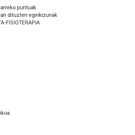
harreko puntuak
pian dituzten eginkizunak
A-FISIOTERAPIA
tikoa