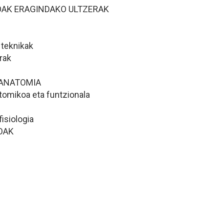
IOAK ERAGINDAKO ULTZERAK
 teknikak
rak
 ANATOMIA
tomikoa eta funtzionala
isiologia
OAK