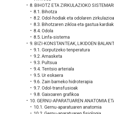
8. BIHOTZ ETA ZIRKULAZIOKO SISTEMA
8.1. Bihotza
8.2. Odol-hodiak eta odolaren zirkulazio
8.3. Bihotzaren zikloa eta gastua kardia
8.4. Odola
8.5. Linfa-sistema
9. BIZI-KONSTANTEAK, LIKIDOEN BALAN
9.1. Gorputzeko tenperatura
9.2. Arnasketa
9.3. Pultsua
9.4. Tentsio arteriala
9.5. Ur eskaera
9.6. Zain barneko hidroterapia
9.7. Odol-transfusioak
9.8. Gaixoaren grafikoa
10. GERNU-APARATUAREN ANATOMIA ETA
10.1. Gernu-aparatuaren anatomia
10.2. Gernu-aparatuaren fisiologia