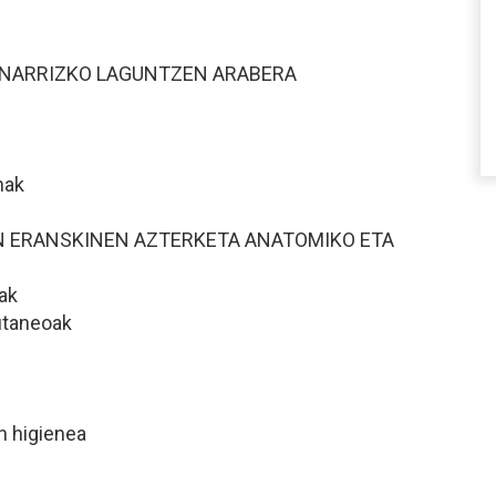
INARRIZKO LAGUNTZEN ARABERA
nak
N ERANSKINEN AZTERKETA ANATOMIKO ETA
nak
kutaneoak
en higienea