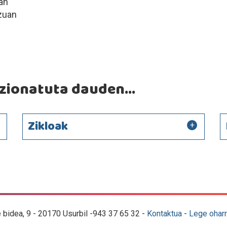
lan
tzuan
ionatuta dauden...
Zikloak
e bidea, 9 - 20170 Usurbil -943 37 65 32 -
Kontaktua
-
Lege oharr