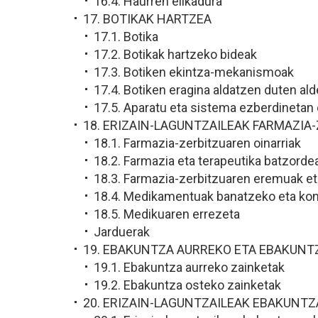
16.4. Haurren elikadura
17. BOTIKAK HARTZEA
17.1. Botika
17.2. Botikak hartzeko bideak
17.3. Botiken ekintza-mekanismoak
17.4. Botiken eragina aldatzen duten ald
17.5. Aparatu eta sistema ezberdinetan 
18. ERIZAIN-LAGUNTZAILEAK FARMAZIA
18.1. Farmazia-zerbitzuaren oinarriak
18.2. Farmazia eta terapeutika batzorde
18.3. Farmazia-zerbitzuaren eremuak eta
18.4. Medikamentuak banatzeko eta ko
18.5. Medikuaren errezeta
Jarduerak
19. EBAKUNTZA AURREKO ETA EBAKUNT
19.1. Ebakuntza aurreko zainketak
19.2. Ebakuntza osteko zainketak
20. ERIZAIN-LAGUNTZAILEAK EBAKUNTZ