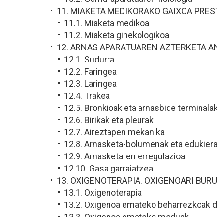
11. MIAKETA MEDIKORAKO GAIXOA PRE
11.1. Miaketa medikoa
11.2. Miaketa ginekologikoa
12. ARNAS APARATUAREN AZTERKETA A
12.1. Sudurra
12.2. Faringea
12.3. Laringea
12.4. Trakea
12.5. Bronkioak eta arnasbide terminala
12.6. Birikak eta pleurak
12.7. Aireztapen mekanika
12.8. Arnasketa-bolumenak eta edukier
12.9. Arnasketaren erregulazioa
12.10. Gasa garraiatzea
13. OXIGENOTERAPIA. OXIGENOARI BUR
13.1. Oxigenoterapia
13.2. Oxigenoa emateko beharrezkoak d
13.3. Oxigenoa emateko moduak