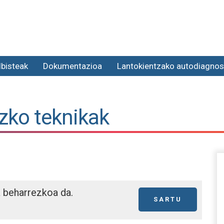
lbisteak
Dokumentazioa
Lantokientzako autodiagnos
izko teknikak
a beharrezkoa da.
SARTU