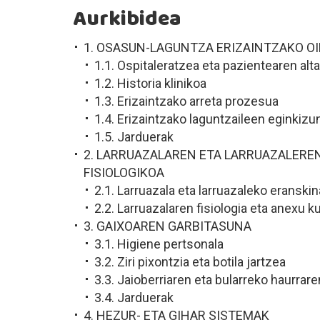
Aurkibidea
1. OSASUN-LAGUNTZA ERIZAINTZAKO O
1.1. Ospitaleratzea eta pazientearen alta
1.2. Historia klinikoa
1.3. Erizaintzako arreta prozesua
1.4. Erizaintzako laguntzaileen eginkizu
1.5. Jarduerak
2. LARRUAZALAREN ETA LARRUAZALERE
FISIOLOGIKOA
2.1. Larruazala eta larruazaleko eranski
2.2. Larruazalaren fisiologia eta anexu 
3. GAIXOAREN GARBITASUNA
3.1. Higiene pertsonala
3.2. Ziri pixontzia eta botila jartzea
3.3. Jaioberriaren eta bularreko haurrar
3.4. Jarduerak
4. HEZUR- ETA GIHAR SISTEMAK