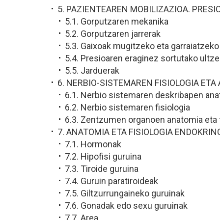
5. PAZIENTEAREN MOBILIZAZIOA. PRES
5.1. Gorputzaren mekanika
5.2. Gorputzaren jarrerak
5.3. Gaixoak mugitzeko eta garraiatzeko
5.4. Presioaren eraginez sortutako ultze
5.5. Jarduerak
6. NERBIO-SISTEMAREN FISIOLOGIA ETA
6.1. Nerbio sistemaren deskribapen ana
6.2. Nerbio sistemaren fisiologia
6.3. Zentzumen organoen anatomia eta f
7. ANATOMIA ETA FISIOLOGIA ENDOKRIN
7.1. Hormonak
7.2. Hipofisi guruina
7.3. Tiroide guruina
7.4. Guruin paratiroideak
7.5. Giltzurrungaineko guruinak
7.6. Gonadak edo sexu guruinak
7.7. Area