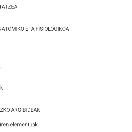
STATZEA
NATOMIKO ETA FISIOLOGIKOA
k
ak
UZKO ARGIBIDEAK
iren elementuak