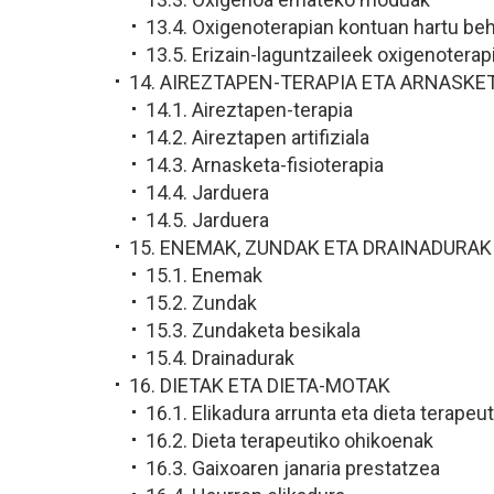
13.4. Oxigenoterapian kontuan hartu be
13.5. Erizain-laguntzaileek oxigenotera
14. AIREZTAPEN-TERAPIA ETA ARNASKET
14.1. Aireztapen-terapia
14.2. Aireztapen artifiziala
14.3. Arnasketa-fisioterapia
14.4. Jarduera
14.5. Jarduera
15. ENEMAK, ZUNDAK ETA DRAINADURAK
15.1. Enemak
15.2. Zundak
15.3. Zundaketa besikala
15.4. Drainadurak
16. DIETAK ETA DIETA-MOTAK
16.1. Elikadura arrunta eta dieta terapeu
16.2. Dieta terapeutiko ohikoenak
16.3. Gaixoaren janaria prestatzea