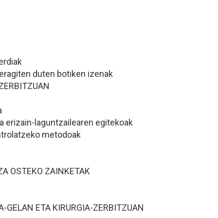
erdiak
eragiten duten botiken izenak
-ZERBITZUAN
a
 erizain-laguntzailearen egitekoak
ntrolatzeko metodoak
ZA OSTEKO ZAINKETAK
A-GELAN ETA KIRURGIA-ZERBITZUAN