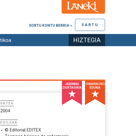
SARTU
SORTU KONTU BERRIA »
HIZTEGIA
tikoa
JAKINBAI
OINARRIZKO
ZIURTAGIRIA
EDUKIA
URTEA
2004
EGILEAK
© Editorial EDITEX