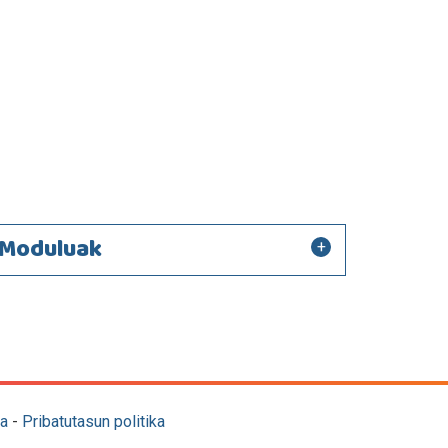
Moduluak
a
-
Pribatutasun politika