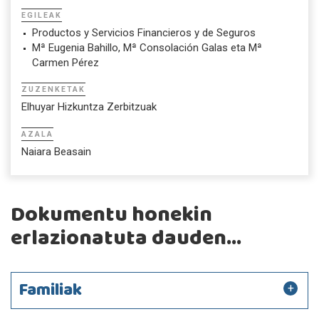
EGILEAK
Productos y Servicios Financieros y de Seguros
Mª Eugenia Bahillo, Mª Consolación Galas eta Mª
Carmen Pérez
ZUZENKETAK
Elhuyar Hizkuntza Zerbitzuak
AZALA
Naiara Beasain
Dokumentu honekin
erlazionatuta dauden...
Familiak