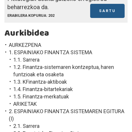
beharrezkoa da.
SARTU
ERABILERA KOPURUA: 202
Aurkibidea
AURKEZPENA
1. ESPAINIAKO FINANTZA SISTEMA
1.1. Sarrera
1.2. Finantza-sistemaren kontzeptua, haren
funtzioak eta osaketa
1.3. KFinantza-aktiboak
1.4. Finantza-bitartekariak
1.5. Finantza-merkatuak
ARIKETAK
2. ESPAINIAKO FINANTZA SISTEMAREN EGITURA
(I)
2.1. Sarrera