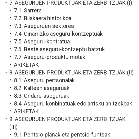
7. ASEGURUEN PRODUKTUAK ETA ZERBITZUAK (I)
7.1. Sarrera
7.2. Bilakaera historikoa
7.3. Aseguruen sektorea
7.4. Oinarrizko aseguru-kontzeptuak
7.5. Aseguru-kontratua
7.6. Beste aseguru-kontzeptu batzuk
7.7. Aseguru-produktu motak
ARIKETAK
8. ASEGURUEN PRODUKTUAK ETA ZERBITZUAK (II)
8.1. Aseguru pertsonalak
8.2. Kalteen aseguruak
8.3. Ondare-aseguruak
8.4. Aseguru konbinatuak edo arrisku anitzekoak
ARIKETAK
9. ASEGURUEN PRODUKTUAK ETA ZERBITZUAK
(III)
9.1. Pentsio-planak eta pentsio-funtsak