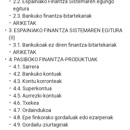
2.2. Espainiako Finantza Sistemaren egungo
egitura
2.3. Bankuko finantza-bitartekariak
ARIKETAK
3. ESPAINIAKO FINANTZA SISTEMAREN EGITURA
(II)
3.1. Bankukoak ez diren finantza-bitartekariak
ARIKETAK
4. PASIBOKO FINANTZA-PRODUKTUAK
4.1. Sarrera
4.2. Bankuko kontuak
4.3. Kontu korronteak
4.4. Superkontua
4.5. Aurrezki-kontuak
4.6. Txekea
4.7. Ordaindukoa
4.8. Epe finkorako gordailuak edo ezarpenak
4.9. Gordailu-ziurtagiriak