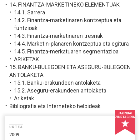
14. FINANTZA-MARKETINEKO ELEMENTUAK
14.1. Sarrera
14.2. Finantza-marketinaren kontzeptua eta
funtzioak
14.3. Finantza-marketinaren tresnak
14.4. Marketin-planaren kontzeptua eta egitura
14.5. Finantza-merkatuaren segmentazioa
ARIKETAK
15. BANKU-BULEGOEN ETA ASEGURU-BULEGOEN
ANTOLAKETA
15.1. Banku-erakundeen antolaketa
15.2. Aseguru-erakundeen antolaketa
Ariketak
Bibliografia eta Interneteko helbideak
JAKINBAI
ZIURTAGIRIA
URTEA
2009