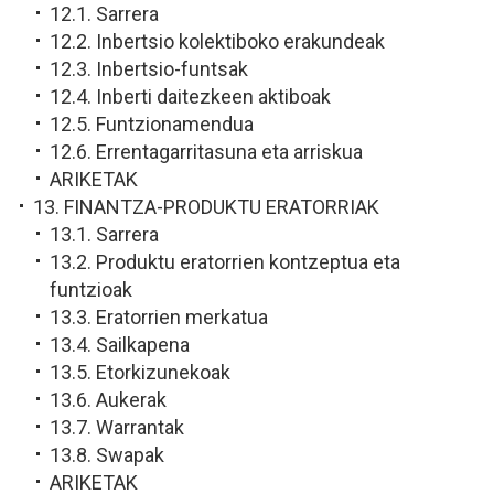
12.1. Sarrera
12.2. Inbertsio kolektiboko erakundeak
12.3. Inbertsio-funtsak
12.4. Inberti daitezkeen aktiboak
12.5. Funtzionamendua
12.6. Errentagarritasuna eta arriskua
ARIKETAK
13. FINANTZA-PRODUKTU ERATORRIAK
13.1. Sarrera
13.2. Produktu eratorrien kontzeptua eta
funtzioak
13.3. Eratorrien merkatua
13.4. Sailkapena
13.5. Etorkizunekoak
13.6. Aukerak
13.7. Warrantak
13.8. Swapak
ARIKETAK