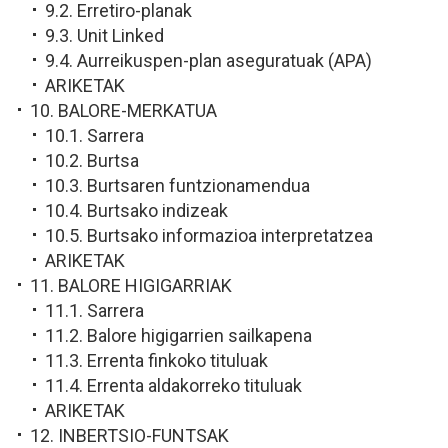
9.2. Erretiro-planak
9.3. Unit Linked
9.4. Aurreikuspen-plan aseguratuak (APA)
ARIKETAK
10. BALORE-MERKATUA
10.1. Sarrera
10.2. Burtsa
10.3. Burtsaren funtzionamendua
10.4. Burtsako indizeak
10.5. Burtsako informazioa interpretatzea
ARIKETAK
11. BALORE HIGIGARRIAK
11.1. Sarrera
11.2. Balore higigarrien sailkapena
11.3. Errenta finkoko tituluak
11.4. Errenta aldakorreko tituluak
ARIKETAK
12. INBERTSIO-FUNTSAK