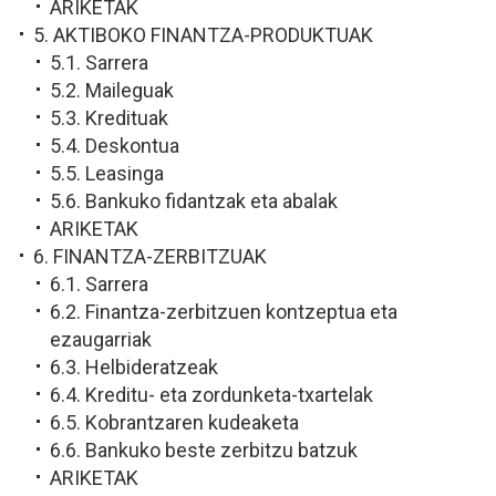
ARIKETAK
5. AKTIBOKO FINANTZA-PRODUKTUAK
5.1. Sarrera
5.2. Maileguak
5.3. Kredituak
5.4. Deskontua
5.5. Leasinga
5.6. Bankuko fidantzak eta abalak
ARIKETAK
6. FINANTZA-ZERBITZUAK
6.1. Sarrera
6.2. Finantza-zerbitzuen kontzeptua eta
ezaugarriak
6.3. Helbideratzeak
6.4. Kreditu- eta zordunketa-txartelak
6.5. Kobrantzaren kudeaketa
6.6. Bankuko beste zerbitzu batzuk
ARIKETAK