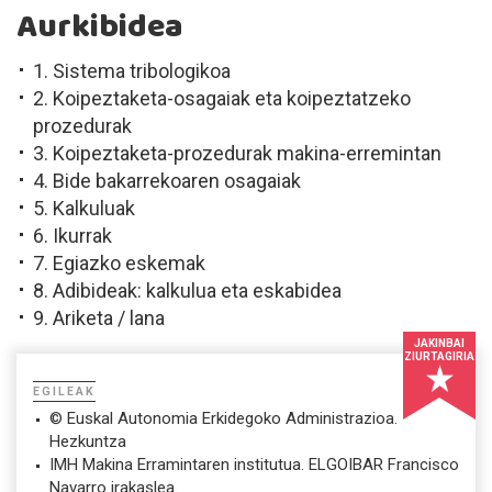
Aurkibidea
1. Sistema tribologikoa
2. Koipeztaketa-osagaiak eta koipeztatzeko
prozedurak
3. Koipeztaketa-prozedurak makina-erremintan
4. Bide bakarrekoaren osagaiak
5. Kalkuluak
6. Ikurrak
7. Egiazko eskemak
8. Adibideak: kalkulua eta eskabidea
9. Ariketa / lana
JAKINBAI
ZIURTAGIRIA
EGILEAK
© Euskal Autonomia Erkidegoko Administrazioa.
Hezkuntza
IMH Makina Erramintaren institutua. ELGOIBAR Francisco
Navarro irakaslea.