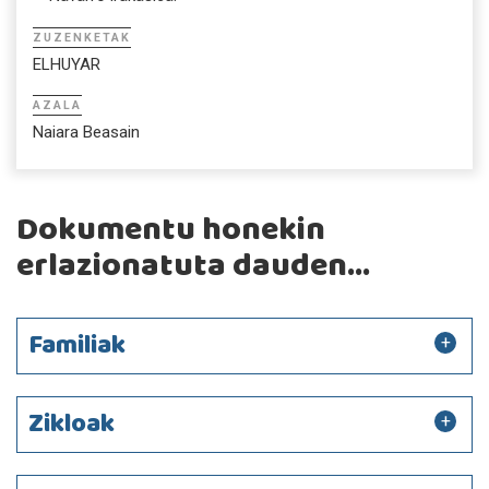
ZUZENKETAK
ELHUYAR
AZALA
Naiara Beasain
Dokumentu honekin
erlazionatuta dauden...
Familiak
Zikloak