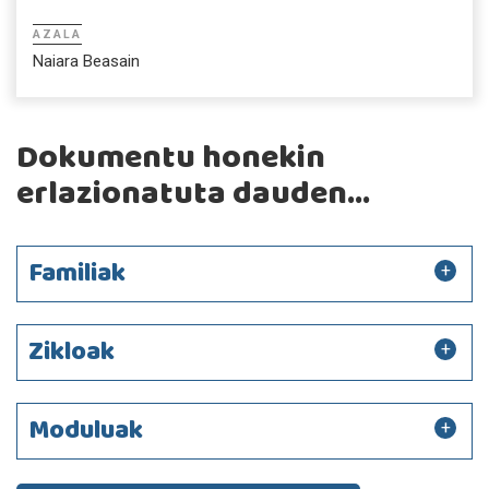
AZALA
Naiara Beasain
Dokumentu honekin
erlazionatuta dauden...
Familiak
Zikloak
Moduluak