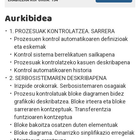
Aurkibidea
1. PROZESUAK KONTROLATZEA. SARRERA
Prozesuen kontrol automatikoaren definizioak
eta eskemak
Kontrol sistema berrelikatuen sailkapena
Prozesuak kontrolatzeko kasuen deskribapena
Kontrol automatikoaren historia
2. SERBOSISTEMAREN DESKRIBAPENA
Irizpide orokorrak. Serbosistemaren osagaiak
Prozesu kontrolatuak bloke diagramen bidez
grafikoki deskribatzea. Bloke irteera eta bloke
sarreraren kontzeptuak. Transferentzia
funtzioaren kontzeptua
Bloke bakoitza osatzen duten elementuak
Bloke diagrama. Oinarrizko sinplifikazio erregelak