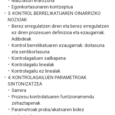
Maiztasun erantzuna
Egonkortasunaren kontzeptua
3. KONTROL BERRELIKATUAREN OINARRIZKO
NOZIOAK
Berez erregulatzen diren eta berez erregulatzen
ez diren prozesuen definizioa eta ezaugarriak.
Adibideak
Kontrol berrelikatuaren ezaugarriak: doitasuna
eta sentikortasuna
Kontrolagailuen sailkapena
Kontrolagailu linealak
Kontrolagailu ez linealak
4. KONTROLAGAILUEN PARAMETROAK
SINTONIZATZEA
Sarrera
Prozesu kontrolatuaren funtzionamendu
zehaztapenak
Parametroak proba/akatsaren bidez