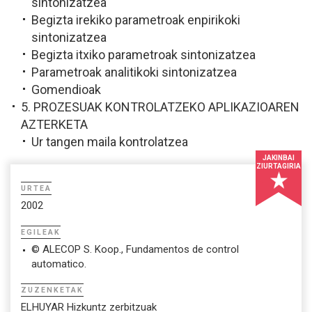
sintonizatzea
Begizta irekiko parametroak enpirikoki
sintonizatzea
Begizta itxiko parametroak sintonizatzea
Parametroak analitikoki sintonizatzea
Gomendioak
5. PROZESUAK KONTROLATZEKO APLIKAZIOAREN
AZTERKETA
Ur tangen maila kontrolatzea
JAKINBAI
ZIURTAGIRIA
URTEA
2002
EGILEAK
© ALECOP S. Koop., Fundamentos de control
automatico.
ZUZENKETAK
ELHUYAR Hizkuntz zerbitzuak