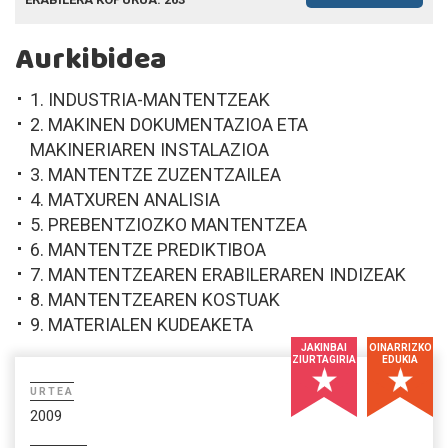
Aurkibidea
1. INDUSTRIA-MANTENTZEAK
2. MAKINEN DOKUMENTAZIOA ETA
MAKINERIAREN INSTALAZIOA
3. MANTENTZE ZUZENTZAILEA
4. MATXUREN ANALISIA
5. PREBENTZIOZKO MANTENTZEA
6. MANTENTZE PREDIKTIBOA
7. MANTENTZEAREN ERABILERAREN INDIZEAK
8. MANTENTZEAREN KOSTUAK
9. MATERIALEN KUDEAKETA
JAKINBAI
OINARRIZKO
ZIURTAGIRIA
EDUKIA
URTEA
2009