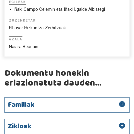
EGILEAK
Iñaki Campo Celemin eta Iñaki Ugalde Albistegi
ZUZENKETAK
Elhuyar Hizkuntza Zerbitzuak
AZALA
Naiara Beasain
Dokumentu honekin
erlazionatuta dauden...
Familiak
Zikloak