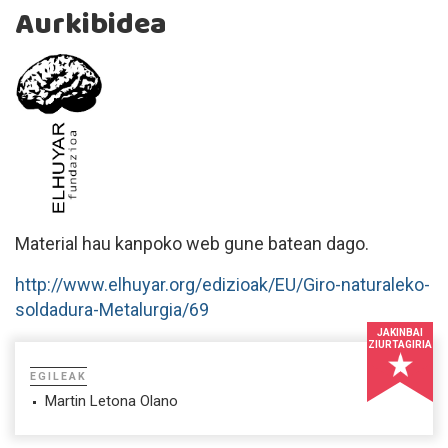
Aurkibidea
Material hau kanpoko web gune batean dago.
http://www.elhuyar.org/edizioak/EU/Giro-naturaleko-
soldadura-Metalurgia/69
JAKINBAI
ZIURTAGIRIA
EGILEAK
Martin Letona Olano