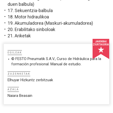
duen balbula)
17. Sekuentzia-balbula
18. Motor hidraulikoa
19. Akumuladorea (Maskuri-akumuladorea)
20. Erabilitako sinboloak
21. Ariketak
JAKINBAI
ZIURTAGIRIA
EGILEAK
© FESTO Pneumatik S.A.V., Curso de Hidráulica para la
formación profesional. Manual de estudio.
ZUZENKETAK
Elhuyar Hizkuntz zerbitzuak
AZALA
Naiara Beasain