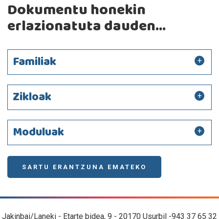
Dokumentu honekin
erlazionatuta dauden...
Familiak
Zikloak
Moduluak
SARTU ERANTZUNA EMATEKO
Jakinbai/Laneki - Etarte bidea, 9 - 20170 Usurbil -943 37 65 32