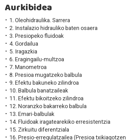
Aurkibidea
1. Oleohidraulika. Sarrera
2. Instalazio hidrauliko baten osaera
3. Presiopeko fluidoak
4. Gordailua
5. Iragazkia
6. Eragingailu-multzoa
7. Manometroa
8. Presioa mugatzeko balbula
9. Efektu bakuneko zilindroa
10. Balbula banatzaileak
11. Efektu bikoitzeko zilindroa
12. Noranzko bakarreko balbula
13. Emari-balbulak
14. Fluidoak iragatearekiko erresistentzia
15. Zirkuitu diferentziala
16. Presio-erregulatzailea (Presioa txikiagotzen