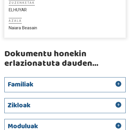
ZUZENKETAK
ELHUYAR
AZALA
Naiara Beasain
Dokumentu honekin
erlazionatuta dauden...
Familiak
Zikloak
Moduluak