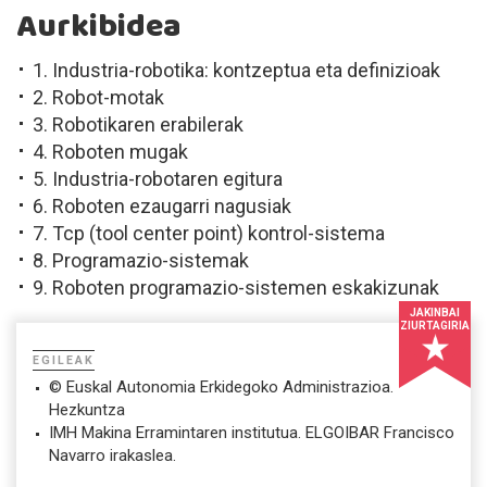
Aurkibidea
1. Industria-robotika: kontzeptua eta definizioak
2. Robot-motak
3. Robotikaren erabilerak
4. Roboten mugak
5. Industria-robotaren egitura
6. Roboten ezaugarri nagusiak
7. Tcp (tool center point) kontrol-sistema
8. Programazio-sistemak
9. Roboten programazio-sistemen eskakizunak
JAKINBAI
ZIURTAGIRIA
EGILEAK
© Euskal Autonomia Erkidegoko Administrazioa.
Hezkuntza
IMH Makina Erramintaren institutua. ELGOIBAR Francisco
Navarro irakaslea.