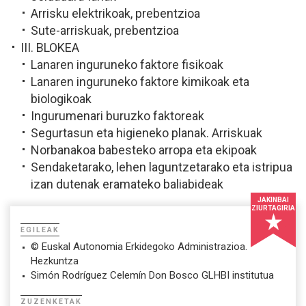
Arrisku elektrikoak, prebentzioa
Sute-arriskuak, prebentzioa
III. BLOKEA
Lanaren inguruneko faktore fisikoak
Lanaren inguruneko faktore kimikoak eta
biologikoak
Ingurumenari buruzko faktoreak
Segurtasun eta higieneko planak. Arriskuak
Norbanakoa babesteko arropa eta ekipoak
Sendaketarako, lehen laguntzetarako eta istripua
izan dutenak eramateko baliabideak
JAKINBAI
ZIURTAGIRIA
EGILEAK
© Euskal Autonomia Erkidegoko Administrazioa.
Hezkuntza
Simón Rodríguez Celemín Don Bosco GLHBI institutua
ZUZENKETAK