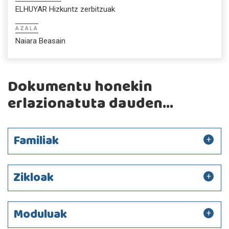
ELHUYAR Hizkuntz zerbitzuak
AZALA
Naiara Beasain
Dokumentu honekin
erlazionatuta dauden...
Familiak
Zikloak
Moduluak