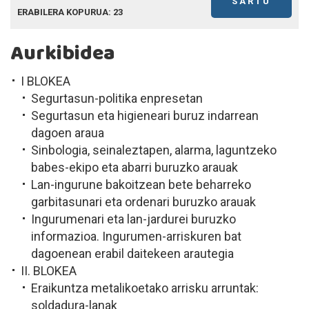
SARTU
ERABILERA KOPURUA: 23
Aurkibidea
I BLOKEA
Segurtasun-politika enpresetan
Segurtasun eta higieneari buruz indarrean
dagoen araua
Sinbologia, seinaleztapen, alarma, laguntzeko
babes-ekipo eta abarri buruzko arauak
Lan-ingurune bakoitzean bete beharreko
garbitasunari eta ordenari buruzko arauak
Ingurumenari eta lan-jardurei buruzko
informazioa. Ingurumen-arriskuren bat
dagoenean erabil daitekeen arautegia
II. BLOKEA
Eraikuntza metalikoetako arrisku arruntak:
soldadura-lanak