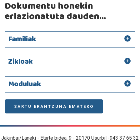
Dokumentu honekin
erlazionatuta dauden...
Familiak
Zikloak
Moduluak
SARTU ERANTZUNA EMATEKO
Jakinbai/Laneki - Etarte bidea, 9 - 20170 Usurbil -943 37 65 32