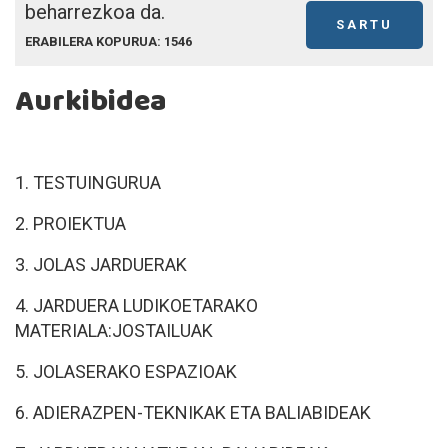
beharrezkoa da.
SARTU
ERABILERA KOPURUA: 1546
Aurkibidea
1. TESTUINGURUA
2. PROIEKTUA
3. JOLAS JARDUERAK
4. JARDUERA LUDIKOETARAKO
MATERIALA:JOSTAILUAK
5. JOLASERAKO ESPAZIOAK
6. ADIERAZPEN-TEKNIKAK ETA BALIABIDEAK