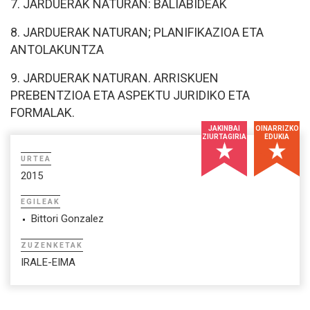
7. JARDUERAK NATURAN: BALIABIDEAK
8. JARDUERAK NATURAN; PLANIFIKAZIOA ETA
ANTOLAKUNTZA
9. JARDUERAK NATURAN. ARRISKUEN
PREBENTZIOA ETA ASPEKTU JURIDIKO ETA
FORMALAK.
JAKINBAI
OINARRIZKO
ZIURTAGIRIA
EDUKIA
URTEA
2015
EGILEAK
Bittori Gonzalez
ZUZENKETAK
IRALE-EIMA