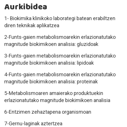
Aurkibidea
1- Biokimika klinikoko laborategi batean erabiltzen
diren teknikak aplikatzea
2-Funts-gaien metabolismoarekin erlazionatutako
magnitude biokimikoen analisia: gluzidoak
3-Funts-gaien metabolismoarekin erlazionatutako
magnitude biokimikoen analisia: lipidoak
4-Funts-gaien metabolismoarekin erlazionatutako
magnitude biokimikoen analisia: proteinak
5-Metabolismoaren amaierako produktuekin
erlazionatutako magnitude biokimikoen analisia
6-Entzimen zehaztapena organismoan
7-Gernu-laginak aztertzea