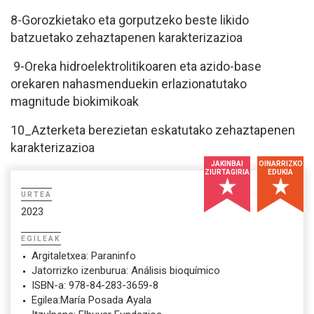
8-Gorozkietako eta gorputzeko beste likido
batzuetako zehaztapenen karakterizazioa
9-Oreka hidroelektrolitikoaren eta azido-base
orekaren nahasmenduekin erlazionatutako
magnitude biokimikoak
10_Azterketa berezietan eskatutako zehaztapenen
karakterizazioa
JAKINBAI
OINARRIZKO
ZIURTAGIRIA
EDUKIA
URTEA
2023
EGILEAK
Argitaletxea: Paraninfo
Jatorrizko izenburua: Análisis bioquímico
ISBN-a: 978-84-283-3659-8
Egilea:María Posada Ayala