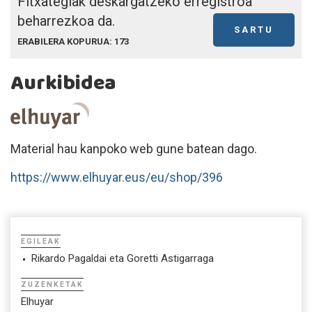
Fitxategiak deskargatzeko erregistroa
beharrezkoa da.
SARTU
ERABILERA KOPURUA: 173
Aurkibidea
Material hau kanpoko web gune batean dago.
https://www.elhuyar.eus/eu/shop/396
EGILEAK
Rikardo Pagaldai eta Goretti Astigarraga
ZUZENKETAK
Elhuyar