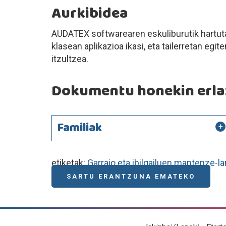
Aurkibidea
AUDATEX softwarearen eskuliburutik hartuta
klasean aplikazioa ikasi, eta tailerretan egit
itzultzea.
Dokumentu honekin erlaz
Familiak
etiketak:
Garraio eta ibilgailuen mantenze-l
SARTU ERANTZUNA EMATEKO