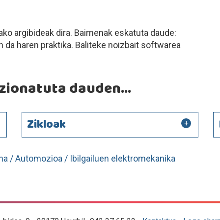
ko argibideak dira. Baimenak eskatuta daude:
en da haren praktika. Baliteke noizbait softwarea
ionatuta dauden...
Zikloak
ana / Automozioa / Ibilgailuen elektromekanika