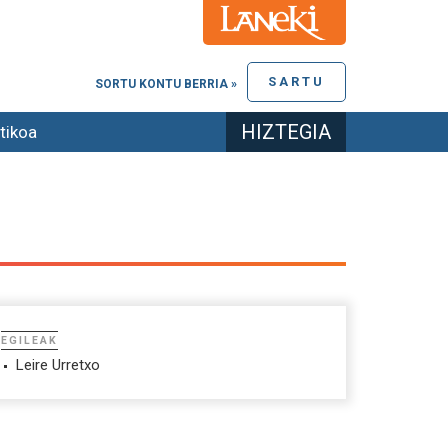
SARTU
SORTU KONTU BERRIA »
HIZTEGIA
tikoa
EGILEAK
Leire Urretxo