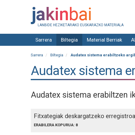
LANBIDE HEZIKETARAKO EUSKARAZKO MATERIALA
Sarrera
Biltegia
Material Berriak
A
Sarrera
Biltegia
Audatex sistema erabiltzeko argi
Audatex sistema er
Audatex sistema erabiltzen i
Fitxategiak deskargatzeko erregistro
ERABILERA KOPURUA: 8