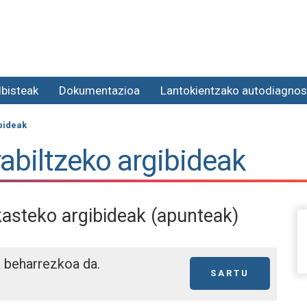
lbisteak
Dokumentazioa
Lantokientzako autodiagnos
bideak
abiltzeko argibideak
kasteko argibideak (apunteak)
a beharrezkoa da.
SARTU