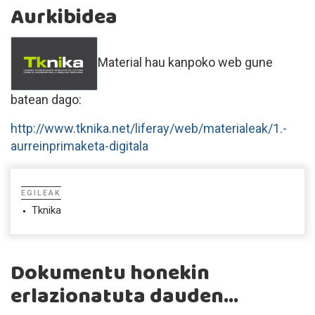
Aurkibidea
Material hau kanpoko web gune
batean dago:
http://www.tknika.net/liferay/web/materialeak/1.-
aurreinprimaketa-digitala
EGILEAK
Tknika
Dokumentu honekin
erlazionatuta dauden...