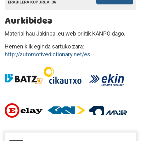
ERABILERA KOPURUA: 36
Aurkibidea
Material hau Jakinbai.eu web oriitik KANPO dago.
Hemen klik eginda sartuko zara:
http://automotivedictionary.net/es