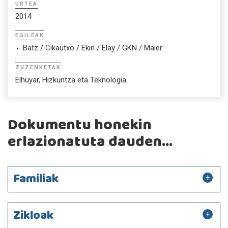
URTEA
2014
EGILEAK
Batz / Cikautxo / Ekin / Elay / GKN / Maier
ZUZENKETAK
Elhuyar, Hizkuntza eta Teknologia
Dokumentu honekin
erlazionatuta dauden...
Familiak
Zikloak