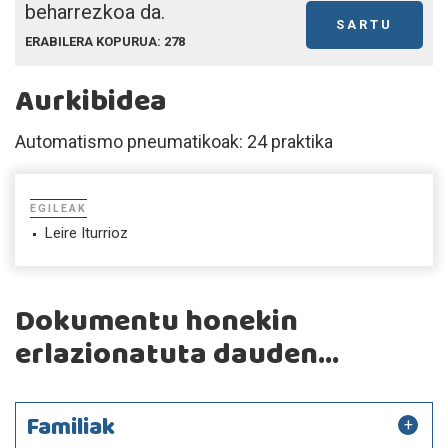
beharrezkoa da.
SARTU
ERABILERA KOPURUA: 278
Aurkibidea
Automatismo pneumatikoak: 24 praktika
EGILEAK
Leire Iturrioz
Dokumentu honekin
erlazionatuta dauden...
Familiak