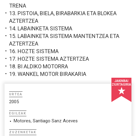
TRENA
13. PISTOIA, BIELA, BIRABARKIA ETA BLOKEA
AZTERTZEA
14. LABAINKETA SISTEMA
15. LABAINKETA SISTEMA MANTENTZEA ETA
AZTERTZEA
16. HOZTE SISTEMA
17. HOZTE SISTEMA AZTERTZEA
18. BI ALDIKO MOTORRA
19. WANKEL MOTOR BIRAKARIA
JAKINBAI
ZIURTAGIRIA
URTEA
2005
EGILEAK
Motores, Santiago Sanz Aceves
ZUZENKETAK