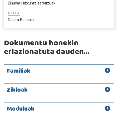
Elhuyar Hizkuntz zerbitzuak
AZALA
Naiara Beasain
Dokumentu honekin
erlazionatuta dauden...
Familiak
Zikloak
Moduluak