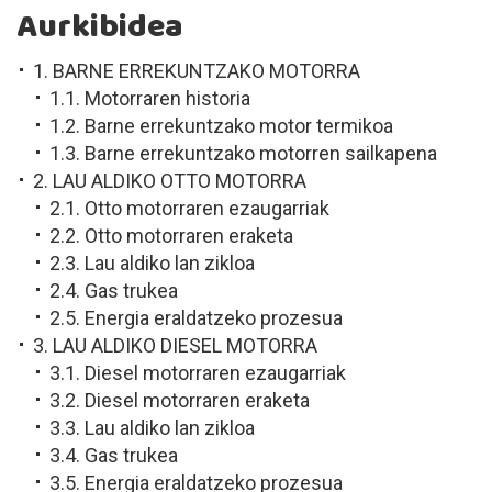
Aurkibidea
1. BARNE ERREKUNTZAKO MOTORRA
1.1. Motorraren historia
1.2. Barne errekuntzako motor termikoa
1.3. Barne errekuntzako motorren sailkapena
2. LAU ALDIKO OTTO MOTORRA
2.1. Otto motorraren ezaugarriak
2.2. Otto motorraren eraketa
2.3. Lau aldiko lan zikloa
2.4. Gas trukea
2.5. Energia eraldatzeko prozesua
3. LAU ALDIKO DIESEL MOTORRA
3.1. Diesel motorraren ezaugarriak
3.2. Diesel motorraren eraketa
3.3. Lau aldiko lan zikloa
3.4. Gas trukea
3.5. Energia eraldatzeko prozesua