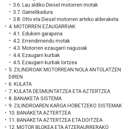
3.6. Lau aldiko Diesel motorren motak
3.7. Gainelikadura
3.8. Otto eta Diesel motorren arteko alderaketa
4. MOTORREN EZAUGARRIAK
4.1. Edukien garapena
4.2. Errendimendu motak
4.3. Motorren ezaugarri nagusiak
4.4. Ezaugarri kurbak
4.5. Ezaugarri kurbak lortzea
5. ZILINDROAK MOTORREAN NOLA ANTOLATZEN
DIREN
6. KULATA
7. KULATA DESMUNTATZEA ETA AZTERTZEA
8. BANAKETA SISTEMA
9. ZILINDROAREN KARGA HOBETZEKO SISTEMAK
10. BANAKETA AZTERTZEA
11. BANAKETA AZTERTZEA ETA DOITZEA
12. MOTOR BLOKEA ETA ATZERAURRERAKO