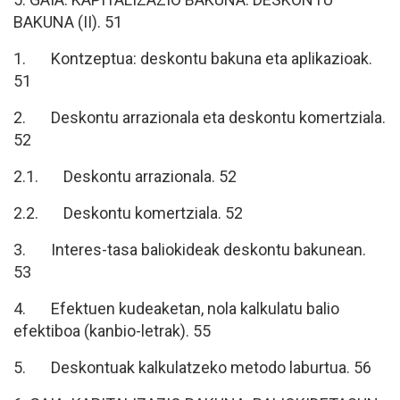
BAKUNA (II). 51
1. Kontzeptua: deskontu bakuna eta aplikazioak.
51
2. Deskontu arrazionala eta deskontu komertziala.
52
2.1. Deskontu arrazionala. 52
2.2. Deskontu komertziala. 52
3. Interes-tasa baliokideak deskontu bakunean.
53
4. Efektuen kudeaketan, nola kalkulatu balio
efektiboa (kanbio-letrak). 55
5. Deskontuak kalkulatzeko metodo laburtua. 56