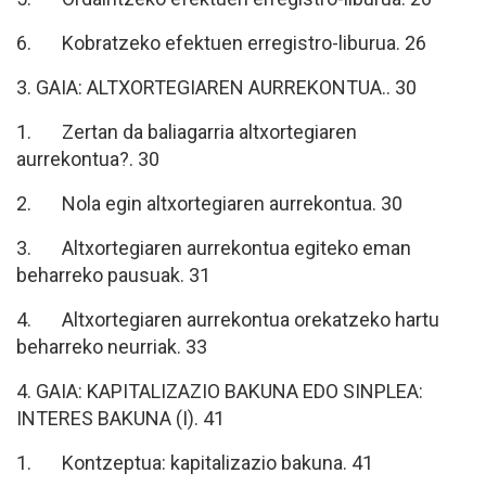
6. Kobratzeko efektuen erregistro-liburua. 26
3. GAIA: ALTXORTEGIAREN AURREKONTUA.. 30
1. Zertan da baliagarria altxortegiaren
aurrekontua?. 30
2. Nola egin altxortegiaren aurrekontua. 30
3. Altxortegiaren aurrekontua egiteko eman
beharreko pausuak. 31
4. Altxortegiaren aurrekontua orekatzeko hartu
beharreko neurriak. 33
4. GAIA: KAPITALIZAZIO BAKUNA EDO SINPLEA:
INTERES BAKUNA (I). 41
1. Kontzeptua: kapitalizazio bakuna. 41