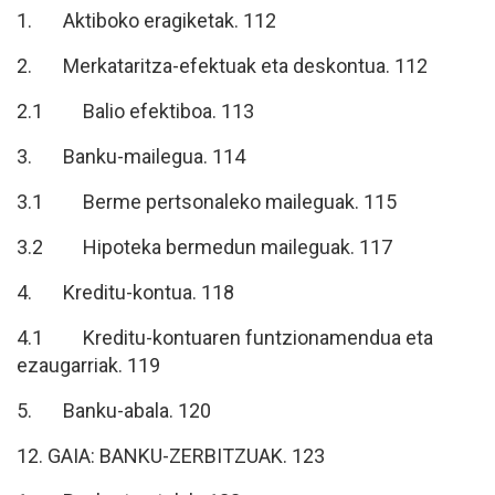
1. Aktiboko eragiketak. 112
2. Merkataritza-efektuak eta deskontua. 112
2.1 Balio efektiboa. 113
3. Banku-mailegua. 114
3.1 Berme pertsonaleko maileguak. 115
3.2 Hipoteka bermedun maileguak. 117
4. Kreditu-kontua. 118
4.1 Kreditu-kontuaren funtzionamendua eta
ezaugarriak. 119
5. Banku-abala. 120
12. GAIA: BANKU-ZERBITZUAK. 123