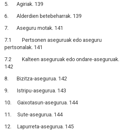
5. Agiriak. 139
6. Alderdien betebeharrak. 139
7. Aseguru motak. 141
7.1 Pertsonen aseguruak edo aseguru
pertsonalak. 141
7.2 Kalteen aseguruak edo ondare-aseguruak.
142
8. Bizitza-asegurua. 142
9. Istripu-asegurua. 143
10. Gaixotasun-asegurua. 144
11. Sute-asegurua. 144
12. Lapurreta-asegurua. 145