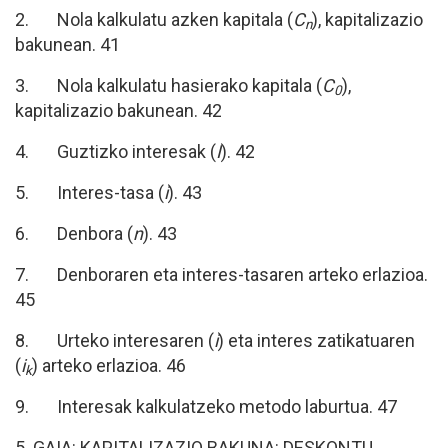
2. Nola kalkulatu azken kapitala (
C
), kapitalizazio
n
bakunean. 41
3. Nola kalkulatu hasierako kapitala (
C
),
0
kapitalizazio bakunean. 42
4. Guztizko interesak (
I
). 42
5. Interes-tasa (
i
). 43
6. Denbora (
n
). 43
7. Denboraren eta interes-tasaren arteko erlazioa.
45
8. Urteko interesaren (
i
) eta interes zatikatuaren
(
i
) arteko erlazioa. 46
k
9. Interesak kalkulatzeko metodo laburtua. 47
5. GAIA: KAPITALIZAZIO BAKUNA: DESKONTU