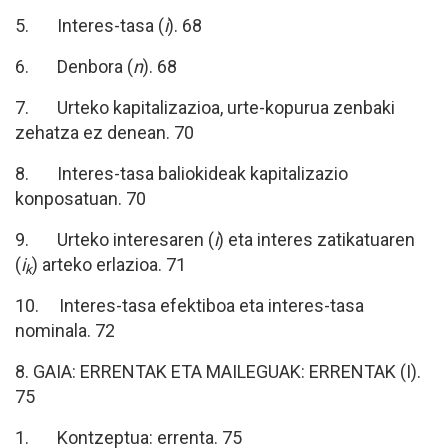
5. Interes-tasa (
i
). 68
6. Denbora (
n
). 68
7. Urteko kapitalizazioa, urte-kopurua zenbaki
zehatza ez denean. 70
8. Interes-tasa baliokideak kapitalizazio
konposatuan. 70
9. Urteko interesaren (
i
) eta interes zatikatuaren
(
i
) arteko erlazioa. 71
k
10. Interes-tasa efektiboa eta interes-tasa
nominala. 72
8. GAIA: ERRENTAK ETA MAILEGUAK: ERRENTAK (I).
75
1. Kontzeptua: errenta. 75