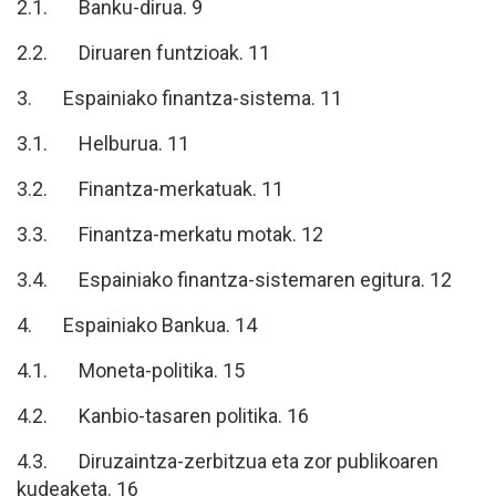
2.1. Banku-dirua. 9
2.2. Diruaren funtzioak. 11
3. Espainiako finantza-sistema. 11
3.1. Helburua. 11
3.2. Finantza-merkatuak. 11
3.3. Finantza-merkatu motak. 12
3.4. Espainiako finantza-sistemaren egitura. 12
4. Espainiako Bankua. 14
4.1. Moneta-politika. 15
4.2. Kanbio-tasaren politika. 16
4.3. Diruzaintza-zerbitzua eta zor publikoaren
kudeaketa. 16