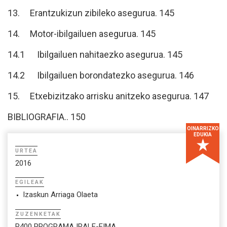
13. Erantzukizun zibileko asegurua. 145
14. Motor-ibilgailuen asegurua. 145
14.1 Ibilgailuen nahitaezko asegurua. 145
14.2 Ibilgailuen borondatezko asegurua. 146
15. Etxebizitzako arrisku anitzeko asegurua. 147
BIBLIOGRAFIA.. 150
OINARRIZKO
EDUKIA
URTEA
2016
EGILEAK
Izaskun Arriaga Olaeta
ZUZENKETAK
R400 PROGRAMA IRALE-EIMA