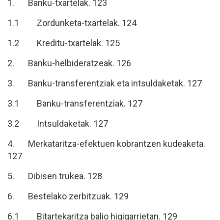
1. Banku-txartelak. 123
1.1 Zordunketa-txartelak. 124
1.2 Kreditu-txartelak. 125
2. Banku-helbideratzeak. 126
3. Banku-transferentziak eta intsuldaketak. 127
3.1 Banku-transferentziak. 127
3.2 Intsuldaketak. 127
4. Merkataritza-efektuen kobrantzen kudeaketa.
127
5. Dibisen trukea. 128
6. Bestelako zerbitzuak. 129
6.1 Bitartekaritza balio higigarrietan. 129