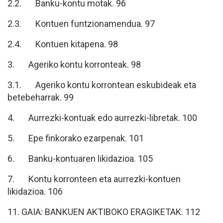
2.2. Banku-kontu motak. 96
2.3. Kontuen funtzionamendua. 97
2.4. Kontuen kitapena. 98
3. Ageriko kontu korronteak. 98
3.1. Ageriko kontu korrontean eskubideak eta
betebeharrak. 99
4. Aurrezki-kontuak edo aurrezki-libretak. 100
5. Epe finkorako ezarpenak. 101
6. Banku-kontuaren likidazioa. 105
7. Kontu korronteen eta aurrezki-kontuen
likidazioa. 106
11. GAIA: BANKUEN AKTIBOKO ERAGIKETAK. 112