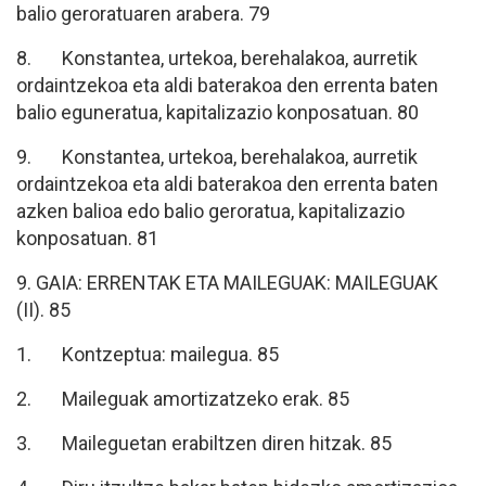
balio geroratuaren arabera. 79
8. Konstantea, urtekoa, berehalakoa, aurretik
ordaintzekoa eta aldi baterakoa den errenta baten
balio eguneratua, kapitalizazio konposatuan. 80
9. Konstantea, urtekoa, berehalakoa, aurretik
ordaintzekoa eta aldi baterakoa den errenta baten
azken balioa edo balio geroratua, kapitalizazio
konposatuan. 81
9. GAIA: ERRENTAK ETA MAILEGUAK: MAILEGUAK
(II). 85
1. Kontzeptua: mailegua. 85
2. Maileguak amortizatzeko erak. 85
3. Maileguetan erabiltzen diren hitzak. 85