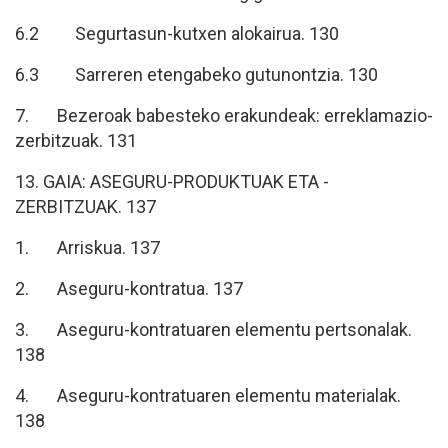
6.2 Segurtasun-kutxen alokairua. 130
6.3 Sarreren etengabeko gutunontzia. 130
7. Bezeroak babesteko erakundeak: erreklamazio-
zerbitzuak. 131
13. GAIA: ASEGURU-PRODUKTUAK ETA -
ZERBITZUAK. 137
1. Arriskua. 137
2. Aseguru-kontratua. 137
3. Aseguru-kontratuaren elementu pertsonalak.
138
4. Aseguru-kontratuaren elementu materialak.
138