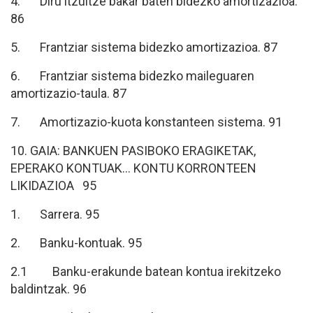
4. Diru itzultze bakar baten bidezko amortizazioa.
86
5. Frantziar sistema bidezko amortizazioa. 87
6. Frantziar sistema bidezko maileguaren
amortizazio-taula. 87
7. Amortizazio-kuota konstanteen sistema. 91
10. GAIA: BANKUEN PASIBOKO ERAGIKETAK,
EPERAKO KONTUAK… KONTU KORRONTEEN
LIKIDAZIOA 95
1. Sarrera. 95
2. Banku-kontuak. 95
2.1 Banku-erakunde batean kontua irekitzeko
baldintzak. 96