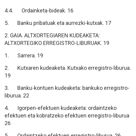
4.4. Ordainketa-bideak. 16
5. Banku pribatuak eta aurrezki-kutxak. 17
2. GAIA. ALTXORTEGIAREN KUDEAKETA:
ALTXORTEGIKO ERREGISTRO-LIBURUAK. 19
1. Sarrera. 19
2. Kutxaren kudeaketa. Kutxako erregistro-liburua.
19
3. Banku-kontuen kudeaketa: bankuko erregistro-
liburua. 22
4. Igorpen-efektuen kudeaketa: ordaintzeko
efektuen eta kobratzeko efektuen erregistro-liburua
26
5. Ordaintzeko efektuen erregistro-liburua. 26