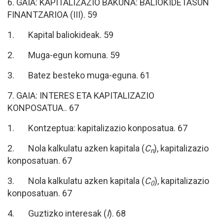
6. GAIA: KAPITALIZAZIO BAKUNA: BALIOKIDETASUN
FINANTZARIOA (III). 59
1. Kapital baliokideak. 59
2. Muga-egun komuna. 59
3. Batez besteko muga-eguna. 61
7. GAIA: INTERES ETA KAPITALIZAZIO
KONPOSATUA.. 67
1. Kontzeptua: kapitalizazio konposatua. 67
2. Nola kalkulatu azken kapitala (
C
), kapitalizazio
n
konposatuan. 67
3. Nola kalkulatu azken kapitala (
C
), kapitalizazio
0
konposatuan. 67
4. Guztizko interesak (
I
). 68