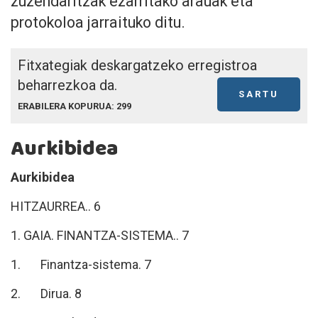
zuzendaritzak ezarritako arauak eta
protokoloa jarraituko ditu.
Fitxategiak deskargatzeko erregistroa
beharrezkoa da.
SARTU
ERABILERA KOPURUA: 299
Aurkibidea
Aurkibidea
HITZAURREA.. 6
1. GAIA. FINANTZA-SISTEMA.. 7
1. Finantza-sistema. 7
2. Dirua. 8