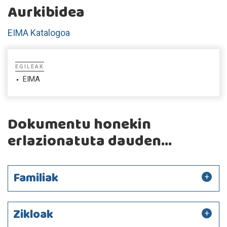
Aurkibidea
EIMA Katalogoa
EGILEAK
EIMA
Dokumentu honekin
erlazionatuta dauden...
Familiak
Zikloak