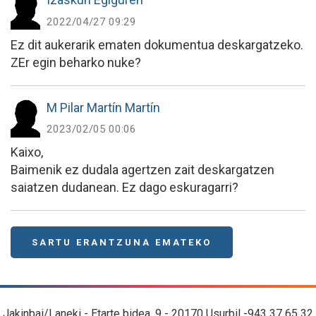
2022/04/27 09:29
Ez dit aukerarik ematen dokumentua deskargatzeko.
ZEr egin beharko nuke?
M Pilar Martín Martín
2023/02/05 00:06
Kaixo,
Baimenik ez dudala agertzen zait deskargatzen
saiatzen dudanean. Ez dago eskuragarri?
SARTU ERANTZUNA EMATEKO
Jakinbai/Laneki - Etarte bidea, 9 - 20170 Usurbil -943 37 65 32