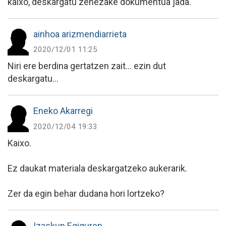
kaixo, deskargatu zenezake dokumentua jada.
ainhoa arizmendiarrieta
2020/12/01 11:25
Niri ere berdina gertatzen zait... ezin dut
deskargatu...
Eneko Akarregi
2020/12/04 19:33
Kaixo.
Ez daukat materiala deskargatzeko aukerarik.
Zer da egin behar dudana hori lortzeko?
Izaskun Egiguren