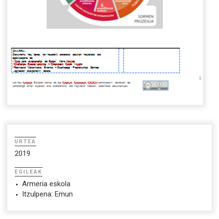
URTEA
2019
EGILEAK
Armeria eskola
Itzulpena: Emun