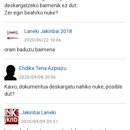
deskargatzeko baimenik ez dut.
Zer egin beahrko nuke?
Laneki Jakinbai 2018
2020/06/22 10:06
orain baduzu baimena
Endika Tena Azpiazu
2020/09/08 20:06
Kaixo, dokumentua deskargatu nahiko nuke, posible
dut?
Jakinbai Laneki
2020/09/09 09:31