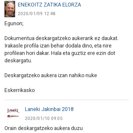
ENEKOITZ ZATIKA ELORZA
2020/01/09 12:48
Egunon;
Dokumentua deskargatzeko aukerarik ez daukat.
Irakasle profila izan behar dodala dino, eta nire
profilean hori dakar. Hala eta guztiz ere ezin dot
deskargatu.
Deskargatzeko aukera izan nahiko nuke
Eskerrikasko
Laneki Jakinbai 2018
2020/01/10 09:05
Orain deskargatzeko aukera duzu