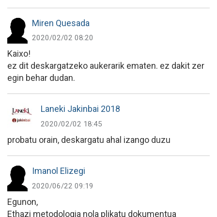
Miren Quesada
2020/02/02 08:20
Kaixo!
ez dit deskargatzeko aukerarik ematen. ez dakit zer
egin behar dudan.
Laneki Jakinbai 2018
2020/02/02 18:45
probatu orain, deskargatu ahal izango duzu
Imanol Elizegi
2020/06/22 09:19
Egunon,
Ethazi metodologia nola plikatu dokumentua