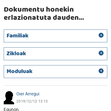
Dokumentu honekin
erlazionatuta dauden...
Familiak
Zikloak
Moduluak
Oier Arregui
2019/12/12 13:13
Egunon,