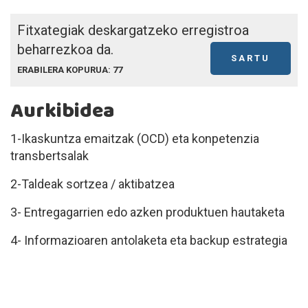
Fitxategiak deskargatzeko erregistroa
beharrezkoa da.
SARTU
ERABILERA KOPURUA: 77
Aurkibidea
1-Ikaskuntza emaitzak (OCD) eta konpetenzia
transbertsalak
2-Taldeak sortzea / aktibatzea
3- Entregagarrien edo azken produktuen hautaketa
4- Informazioaren antolaketa eta backup estrategia