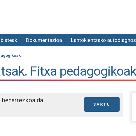
lbisteak
Dokumentazioa
Lantokientzako autodiagnos
edagogikoak
atsak. Fitxa pedagogikoa
a beharrezkoa da.
SARTU