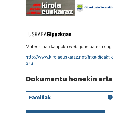
Material hau kanpoko web gune batean dago
http://www.kirolaeuskaraz.net/fitxa-didakti
p=3
Dokumentu honekin erlaz
Familiak