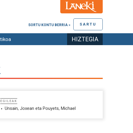
SARTU
SORTU KONTU BERRIA »
HIZTEGIA
tikoa
k
EGILEAK
Unsain, Joxean eta Pouyets, Michael