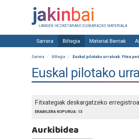
LANBIDE HEZIKETARAKO EUSKARAZKO MATERIALA
Sarrera
Biltegia
Material Berriak
A
Sarrera
Biltegia
Euskal pilotako urratsak. Fitxa p
Euskal pilotako urr
Fitxategiak deskargatzeko erregistro
ERABILERA KOPURUA: 13
Aurkibidea