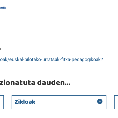
:
koak/euskal-pilotako-urratsak-fitxa-pedagogikoak?
ionatuta dauden...
Zikloak