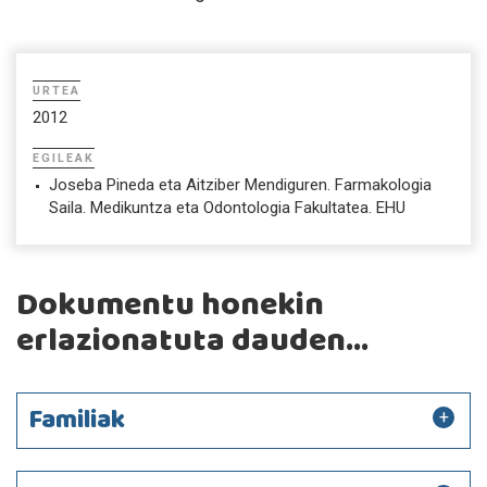
URTEA
2012
EGILEAK
Joseba Pineda eta Aitziber Mendiguren. Farmakologia
Saila. Medikuntza eta Odontologia Fakultatea. EHU
Dokumentu honekin
erlazionatuta dauden...
Familiak