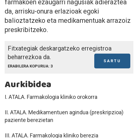
farmakoen ezaugarri nagusiak adieraztea
da, arrisku-onura erlazioak egoki
balioztatzeko eta medikamentuak arrazoiz
preskribitzeko.
Fitxategiak deskargatzeko erregistroa
beharrezkoa da.
SARTU
ERABILERA KOPURUA: 3
Aurkibidea
I. ATALA. Farmakologia kliniko orokorra
II. ATALA. Medikamentuen agindua (preskripzioa)
paziente berezietan
III. ATALA. Farmakologia kliniko berezia