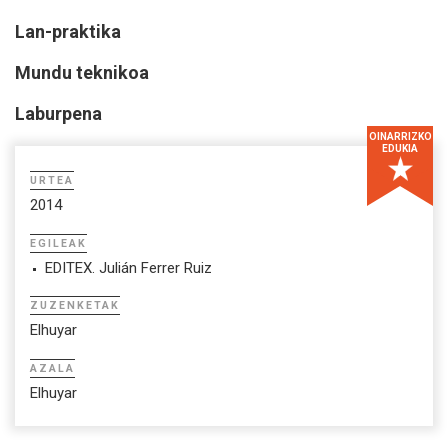
Lan-praktika
Mundu t
eknikoa
Laburpena
OINARRIZKO
EDUKIA
URTEA
2014
EGILEAK
EDITEX. Julián Ferrer Ruiz
ZUZENKETAK
Elhuyar
AZALA
Elhuyar