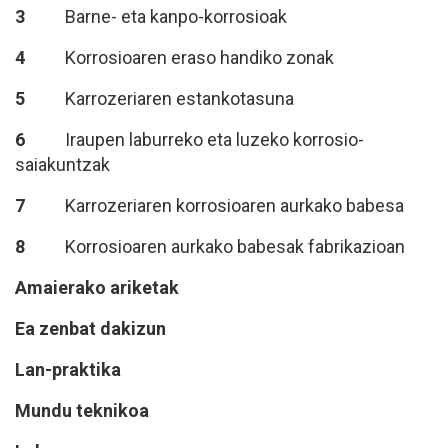
3
Barne- eta kanpo-korrosioak
4
Korrosioaren eraso handiko zonak
5
Karrozeriaren estankotasuna
6
Iraupen laburreko eta luzeko korrosio-
saiakuntzak
7
Karrozeriaren korrosioaren aurkako babesa
8
Korrosioaren aurkako babesak fabrikazioan
Amaierako ariketak
Ea zenbat dakizun
Lan-praktika
Mundu t
eknikoa