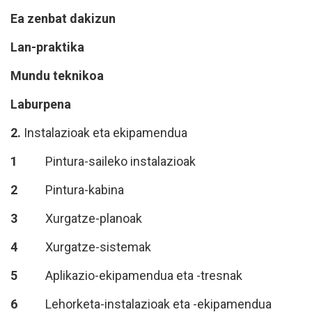
Ea zenbat dakizun
Lan-praktika
Mundu t
eknikoa
Laburpena
2.
Instalazioak eta ekipamendua
1
Pintura-saileko instalazioak
2
Pintura-kabina
3
Xurgatze-planoak
4
Xurgatze-sistemak
5
Aplikazio-ekipamendua eta -tresnak
6
Lehorketa-instalazioak eta -ekipamendua