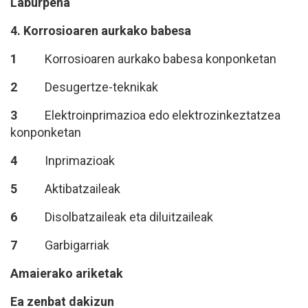
Laburpena
4.
Korrosioaren aurkako babesa
1
Korrosioaren aurkako babesa konponketan
2
Desugertze-teknikak
3
Elektroinprimazioa edo elektrozinkeztatzea
konponketan
4
Inprimazioak
5
Aktibatzaileak
6
Disolbatzaileak eta diluitzaileak
7
Garbigarriak
Amaierako ariketak
Ea zenbat dakizun