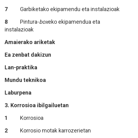
7
Garbiketako ekipamendu eta instalazioak
8
Pintura-
box
eko ekipamendua eta
instalazioak
Amaierako ariketak
Ea zenbat dakizun
Lan-praktika
Mundu t
eknikoa
Laburpena
3. Korrosioa ibilgailuetan
1
Korrosioa
2
Korrosio motak karrozerietan