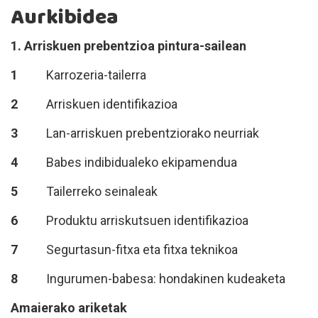
Aurkibidea
1.
Arriskuen prebentzioa
pintura-sailean
1
Karrozeria-tailerra
2
Arriskuen identifikazioa
3
Lan-arriskuen prebentziorako neurriak
4
Babes indibidualeko ekipamendua
5
Tailerreko seinaleak
6
Produktu arriskutsuen identifikazioa
7
Segurtasun-fitxa eta fitxa teknikoa
8
Ingurumen-babesa: hondakinen kudeaketa
Amaierako ariketak