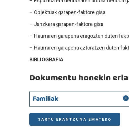
– Espazioa eta denboraren antolamendua ga
– Objektuak garapen-faktore gisa
– Janzkera garapen-faktore gisa
– Haurraren garapena eragozten duten fakt
– Haurraren garapena aztoratzen duten fak
BIBLIOGRAFIA
Dokumentu honekin erlaz
Familiak
SARTU ERANTZUNA EMATEKO