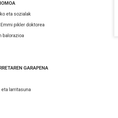
ONOMOA
ko eta sozialak
. Emmi pikler doktorea
 balorazioa
ARRETAREN GARAPENA
 eta larritasuna