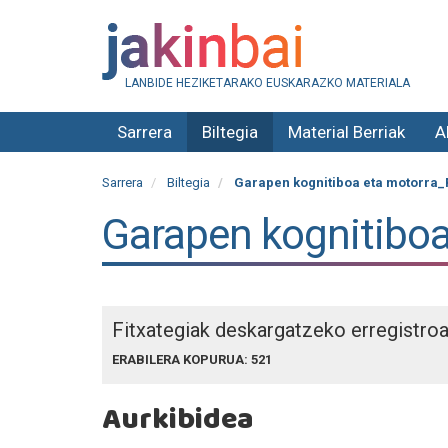
LANBIDE HEZIKETARAKO EUSKARAZKO MATERIALA
Sarrera
Biltegia
Material Berriak
A
Sarrera
Biltegia
Garapen kognitiboa eta motorra_
Garapen kognitiboa
Fitxategiak deskargatzeko erregistro
ERABILERA KOPURUA: 521
Aurkibidea