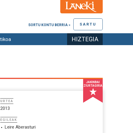
SARTU
SORTU KONTU BERRIA »
HIZTEGIA
tikoa
JAKINBAI
ZIURTAGIRIA
URTEA
2013
EGILEAK
Leire Aberasturi