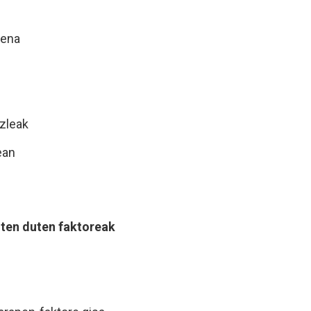
pena
azleak
ean
ten duten faktoreak