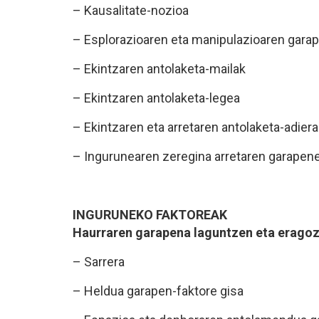
– Kausalitate-nozioa
– Esplorazioaren eta manipulazioaren gara
– Ekintzaren antolaketa-mailak
– Ekintzaren antolaketa-legea
– Ekintzaren eta arretaren antolaketa-adier
– Ingurunearen zeregina arretaren garapen
INGURUNEKO FAKTOREAK
Haurraren garapena laguntzen eta eragoz
– Sarrera
– Heldua garapen-faktore gisa