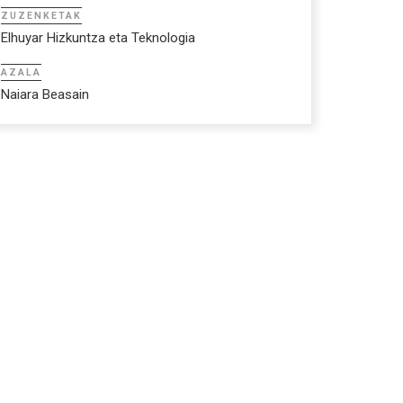
ZUZENKETAK
Elhuyar Hizkuntza eta Teknologia
AZALA
Naiara Beasain