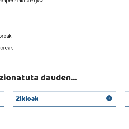
rapen-faktore gisa
oreak
toreak
ionatuta dauden...
Zikloak