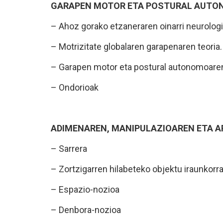
GARAPEN MOTOR ETA POSTURAL AUT
– Ahoz gorako etzaneraren oinarri neurologi
– Motrizitate globalaren garapenaren teoria
– Garapen motor eta postural autonomoaren
– Ondorioak
ADIMENAREN, MANIPULAZIOAREN ETA 
– Sarrera
– Zortzigarren hilabeteko objektu iraunkorra
– Espazio-nozioa
– Denbora-nozioa