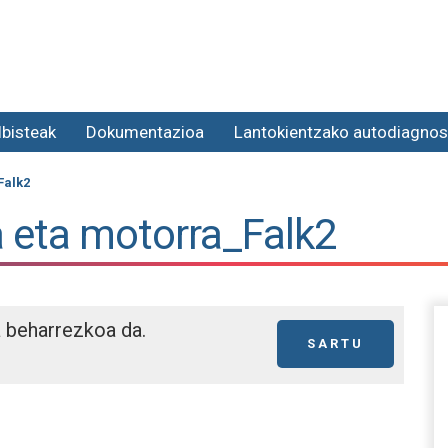
lbisteak
Dokumentazioa
Lantokientzako autodiagnos
Falk2
 eta motorra_Falk2
a beharrezkoa da.
SARTU